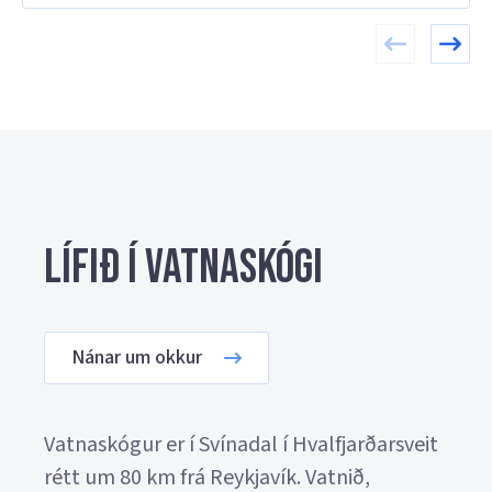
Lífið í Vatnaskógi
Nánar um okkur
Vatnaskógur er í Svínadal í Hvalfjarðarsveit
rétt um 80 km frá Reykjavík. Vatnið,