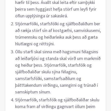
hæfir til þess. Ávallt skal leita eftir samþykki
þeirra sem hyggjast hefja störf um leyfi fyrir
öflun upplýsinga úr sakaskrá.
Stjórnarfólki, starfsfólki og sjálfboðaliðum ber
að rækja störf sín af kostgæfni, samviskusemi,
trúmennsku og heiðarleika auk þess að gæta
hlutlægni og réttsýni.
Öllu starfi skal sinna með hagsmuni félagsins
að leiðarljósi og standa skal vörð um markmið
og heiður þess. Stjórnarfólk, starfsfólk og
sjálfboðaliðar skulu sýna félaginu,
samstarfsfólki, samstarfsaðilum og
þátttakendum virðingu, sanngirni og trúnað í
samskiptum sínum.
Stjórnarfólk, starfsfólk og sjálfboðaliðar skulu
koma fram af virðingu gagnvart öllum þeim