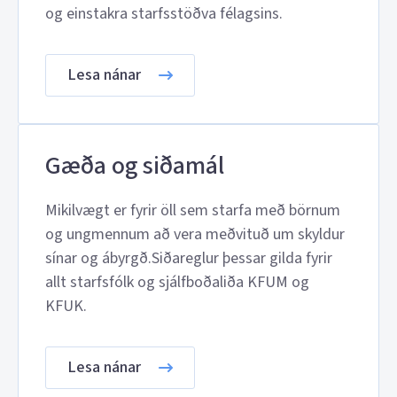
og einstakra starfsstöðva félagsins.
Lesa nánar
Gæða og siðamál
Mikilvægt er fyrir öll sem starfa með börnum
og ungmennum að vera meðvituð um skyldur
sínar og ábyrgð.Siðareglur þessar gilda fyrir
allt starfsfólk og sjálfboðaliða KFUM og
KFUK.
Lesa nánar