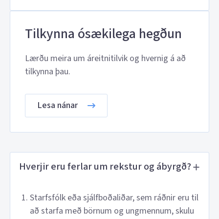
Tilkynna ósækilega hegðun
Lærðu meira um áreitnitilvik og hvernig á að
tilkynna þau.
Lesa nánar
Hverjir eru ferlar um rekstur og ábyrgð?
Starfsfólk eða sjálfboðaliðar, sem ráðnir eru til
að starfa með börnum og ungmennum, skulu