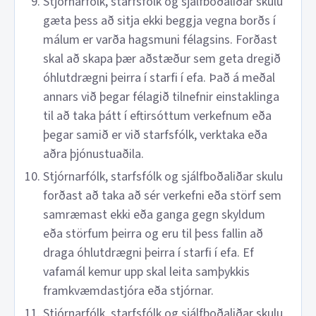
Stjórnarfólk, starfsfólk og sjálfboðaliðar skulu
gæta þess að sitja ekki beggja vegna borðs í
málum er varða hagsmuni félagsins. Forðast
skal að skapa þær aðstæður sem geta dregið
óhlutdrægni þeirra í starfi í efa. Það á meðal
annars við þegar félagið tilnefnir einstaklinga
til að taka þátt í eftirsóttum verkefnum eða
þegar samið er við starfsfólk, verktaka eða
aðra þjónustuaðila.
Stjórnarfólk, starfsfólk og sjálfboðaliðar skulu
forðast að taka að sér verkefni eða störf sem
samræmast ekki eða ganga gegn skyldum
eða störfum þeirra og eru til þess fallin að
draga óhlutdrægni þeirra í starfi í efa. Ef
vafamál kemur upp skal leita samþykkis
framkvæmdastjóra eða stjórnar.
Stjórnarfólk, starfsfólk og sjálfboðaliðar skulu