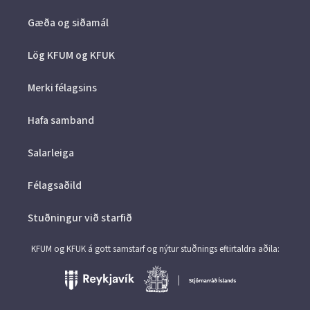
Gæða og siðamál
Lög KFUM og KFUK
Merki félagsins
Hafa samband
Salarleiga
Félagsaðild
Stuðningur við starfið
KFUM og KFUK á gott samstarf og nýtur stuðnings eftirtaldra aðila: