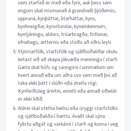
sem starfað er með eða fyrir, auk þess sem
engum skal mismunað á grundvelli þjóðernis,
uppruna, kynþáttar, litarháttar, kyns,
kynhneigðar, kynvitundar, kyneinkennum,
kyntjáningu, aldurs, trúarbragða, fötlunar,
efnahags, ætternis eða stöðu að öðru leyti.
Stjórnarfólk, starfsfólk og sjálfboðaliðar skulu
leitast við að skapa jákvæða menningu í starfi.
Gæta skal hófs og sanngirni í ummælum um
hvert annað eða um aðra svo sem með því að
taka ekki þátt í slúðri eða dreifa rógi.
Kynferðisleg áreitni, einelti eða annað ofbeldi
er ekki liðið.
Aldrei skal stefna heilsu eða öryggi starfsfólks
og sjálfboðaliða í hættu. Ávallt skal sýna
fyllstu aðgát og varkárni í starfi og koma í veg