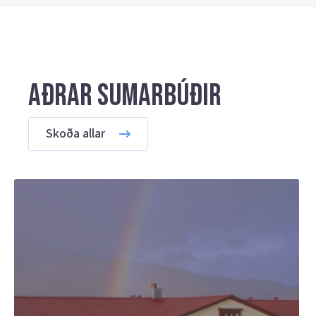
Aðrar sumarbúðir
Skoða allar