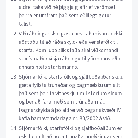
aldrei taka við né þiggja gjafir ef verðmæti
þeirra er umfram það sem eðlilegt getur
talist.
Við ráðningar skal gæta þess að misnota ekki
aðstöðu til að ráða skyld- eða venslafólk til
starfa. Komi upp slík staða skal viðkomandi
starfsmaður víkja ráðningu til yfirmanns eða
annars hæfs starfsmanns.
Stjórnarfólk, starfsfólk og sjálfboðaliðar skulu
gæta fyllsta trúnaðar og þagmælsku um allt
það sem þeir fá vitneskju um í störfum sínum
og ber að fara með sem trúnaðarmál.
Þagnarskylda á þó aldrei við þegar ákvæði IV.
kafla barnaverndarlaga nr. 80/2002 á við.
Stjórnarfólki, starfsfólki og sjálfboðaliðum er
ekki heimilt að nota trúnaðarupplýsingar sem