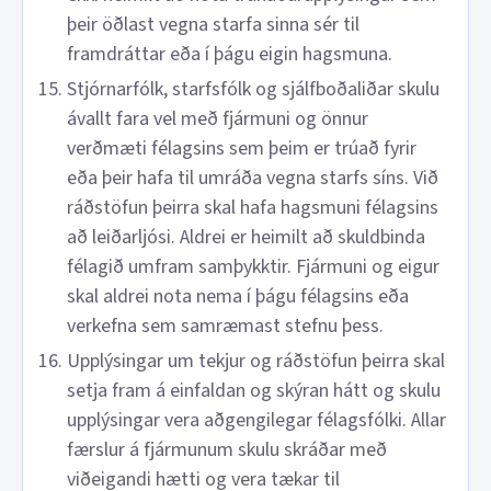
þeir öðlast vegna starfa sinna sér til
framdráttar eða í þágu eigin hagsmuna.
Stjórnarfólk, starfsfólk og sjálfboðaliðar skulu
ávallt fara vel með fjármuni og önnur
verðmæti félagsins sem þeim er trúað fyrir
eða þeir hafa til umráða vegna starfs síns. Við
ráðstöfun þeirra skal hafa hagsmuni félagsins
að leiðarljósi. Aldrei er heimilt að skuldbinda
félagið umfram samþykktir. Fjármuni og eigur
skal aldrei nota nema í þágu félagsins eða
verkefna sem samræmast stefnu þess.
Upplýsingar um tekjur og ráðstöfun þeirra skal
setja fram á einfaldan og skýran hátt og skulu
upplýsingar vera aðgengilegar félagsfólki. Allar
færslur á fjármunum skulu skráðar með
viðeigandi hætti og vera tækar til