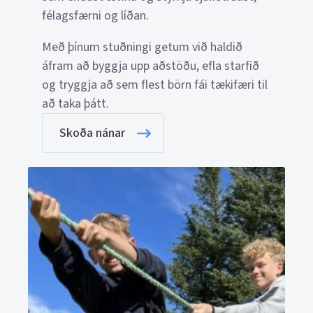
félagsfærni og líðan.
Með þínum stuðningi getum við haldið
áfram að byggja upp aðstöðu, efla starfið
og tryggja að sem flest börn fái tækifæri til
að taka þátt.
Skoða nánar