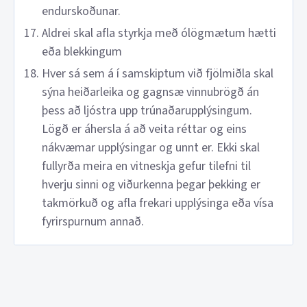
endurskoðunar.
Aldrei skal afla styrkja með ólögmætum hætti
eða blekkingum
Hver sá sem á í samskiptum við fjölmiðla skal
sýna heiðarleika og gagnsæ vinnubrögð án
þess að ljóstra upp trúnaðarupplýsingum.
Lögð er áhersla á að veita réttar og eins
nákvæmar upplýsingar og unnt er. Ekki skal
fullyrða meira en vitneskja gefur tilefni til
hverju sinni og viðurkenna þegar þekking er
takmörkuð og afla frekari upplýsinga eða vísa
fyrirspurnum annað.