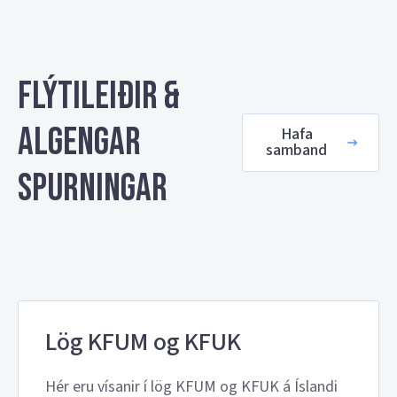
Flýtileiðir &
algengar
Hafa
samband
spurningar
Lög KFUM og KFUK
Hér eru vísanir í lög KFUM og KFUK á Íslandi