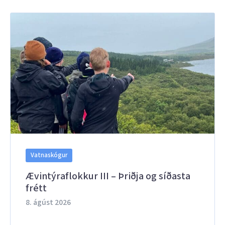
Vatnaskógur
Ævintýraflokkur III – Þriðja og síðasta
frétt
8. ágúst 2026