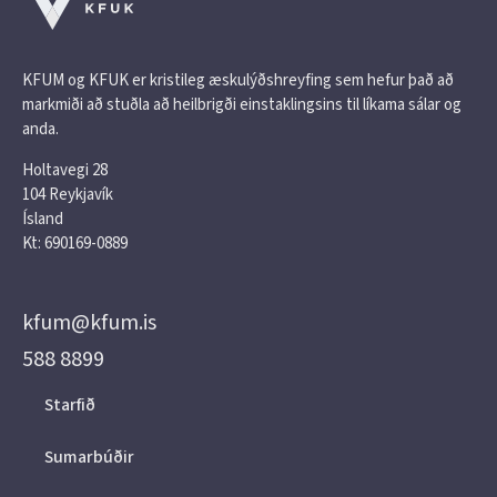
KFUM og KFUK er kristileg æskulýðshreyfing sem hefur það að
markmiði að stuðla að heilbrigði einstaklingsins til líkama sálar og
anda.
Holtavegi 28
104 Reykjavík
Ísland
Kt: 690169-0889
kfum@kfum.is
588 8899
Starfið
Sumarbúðir