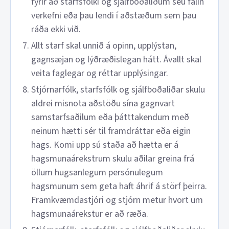
fyrir að starfsfólki og sjálfboðaliðum séu falin
verkefni eða þau lendi í aðstæðum sem þau
ráða ekki við.
Allt starf skal unnið á opinn, upplýstan,
gagnsæjan og lýðræðislegan hátt. Ávallt skal
veita faglegar og réttar upplýsingar.
Stjórnarfólk, starfsfólk og sjálfboðaliðar skulu
aldrei misnota aðstöðu sína gagnvart
samstarfsaðilum eða þátttakendum með
neinum hætti sér til framdráttar eða eigin
hags. Komi upp sú staða að hætta er á
hagsmunaárekstrum skulu aðilar greina frá
öllum hugsanlegum persónulegum
hagsmunum sem geta haft áhrif á störf þeirra.
Framkvæmdastjóri og stjórn metur hvort um
hagsmunaárekstur er að ræða.