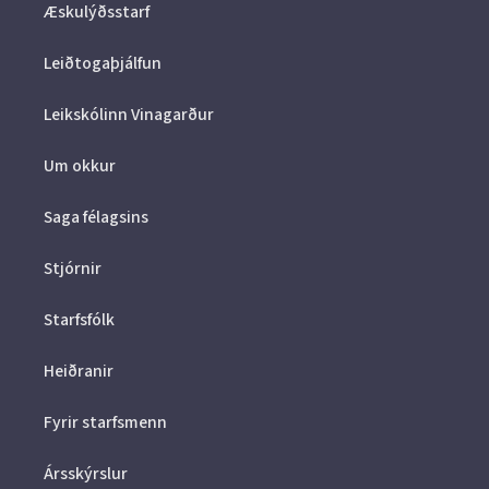
Æskulýðsstarf
Leiðtogaþjálfun
Leikskólinn Vinagarður
Um okkur
Saga félagsins
Stjórnir
Starfsfólk
Heiðranir
Fyrir starfsmenn
Ársskýrslur