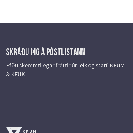
Skráðu þig á Póstlistann
Fáðu skemmtilegar fréttir úr leik og starfi KFUM
& KFUK