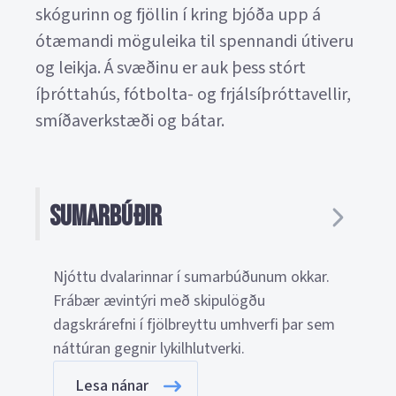
skógurinn og fjöllin í kring bjóða upp á
ótæmandi möguleika til spennandi útiveru
og leikja. Á svæðinu er auk þess stórt
íþróttahús, fótbolta- og frjálsíþróttavellir,
smíðaverkstæði og bátar.
Sumarbúðir
Njóttu dvalarinnar í sumarbúðunum okkar.
Frábær ævintýri með skipulögðu
dagskrárefni í fjölbreyttu umhverfi þar sem
náttúran gegnir lykilhlutverki.
Lesa nánar