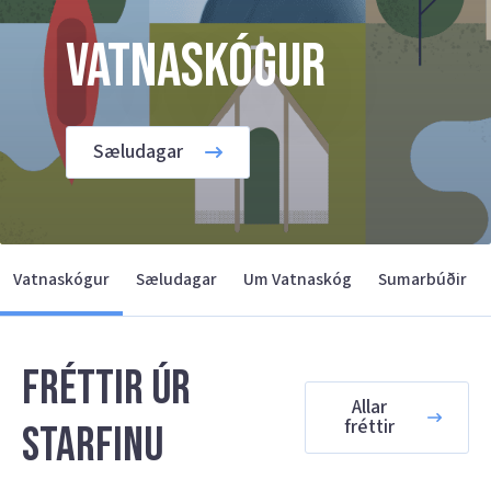
Vatnaskógur
Sæludagar
Vatnaskógur
Sæludagar
Um Vatnaskóg
Sumarbúðir
Fréttir úr
Allar
fréttir
starfinu