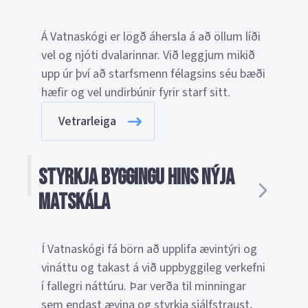
Á Vatnaskógi er lögð áhersla á að öllum líði
vel og njóti dvalarinnar. Við leggjum mikið
upp úr því að starfsmenn félagsins séu bæði
hæfir og vel undirbúnir fyrir starf sitt.
Vetrarleiga
Styrkja byggingu hins nýja
matskála
Í Vatnaskógi fá börn að upplifa ævintýri og
vináttu og takast á við uppbyggileg verkefni
í fallegri náttúru. Þar verða til minningar
sem endast ævina og styrkja sjálfstraust,