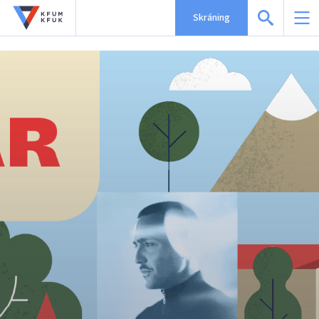
Skráning