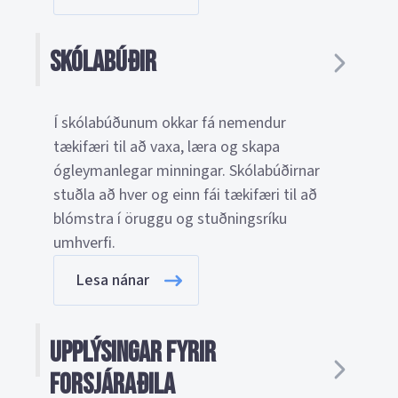
Skólabúðir
Í skólabúðunum okkar fá nemendur
tækifæri til að vaxa, læra og skapa
ógleymanlegar minningar. Skólabúðirnar
stuðla að hver og einn fái tækifæri til að
blómstra í öruggu og stuðningsríku
umhverfi.
Lesa nánar
Upplýsingar fyrir
forsjáraðila