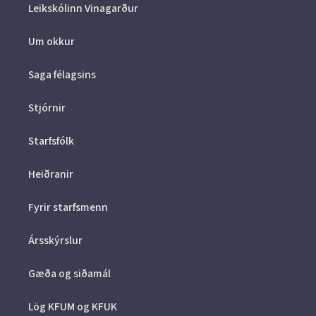
Leikskólinn Vinagarður
Um okkur
Saga félagsins
Stjórnir
Starfsfólk
Heiðranir
Fyrir starfsmenn
Ársskýrslur
Gæða og siðamál
Lög KFUM og KFUK