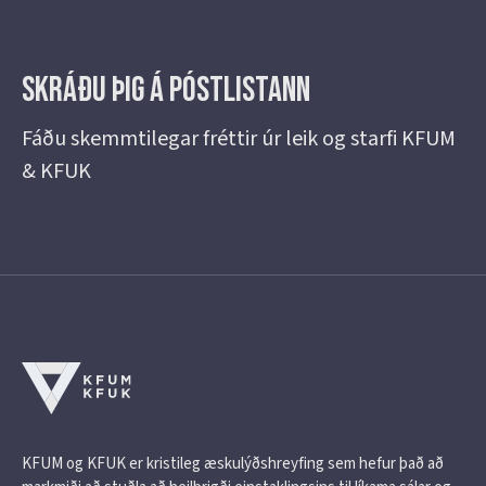
Skráðu þig á Póstlistann
Fáðu skemmtilegar fréttir úr leik og starfi KFUM
& KFUK
KFUM og KFUK er kristileg æskulýðshreyfing sem hefur það að