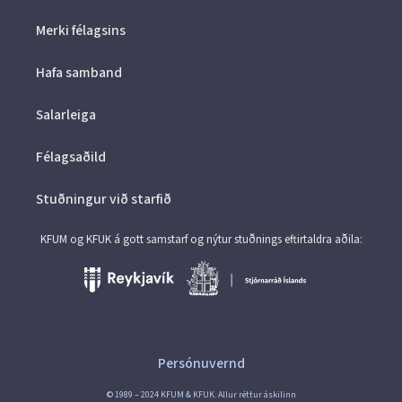
Merki félagsins
Hafa samband
Salarleiga
Félagsaðild
Stuðningur við starfið
KFUM og KFUK á gott samstarf og nýtur stuðnings eftirtaldra aðila:
Persónuvernd
© 1989 – 2024 KFUM & KFUK. Allur réttur áskilinn