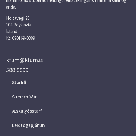
markmiði að stuðla að heilbrigði einstaklingsins til líkama sálar og
anda.
Holtavegi 28
104 Reykjavík
Ísland
Kt: 690169-0889
kfum@kfum.is
588 8899
Starfið
Sumarbúðir
Æskulýðsstarf
Leiðtogaþjálfun