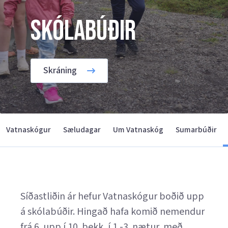
Skólabúðir
Skráning
Vatnaskógur
Sæludagar
Um Vatnaskóg
Sumarbúðir
Síðastliðin ár hefur Vatnaskógur boðið upp
á skólabúðir. Hingað hafa komið nemendur
frá 6. upp í 10. bekk, í 1.-3. nætur, með