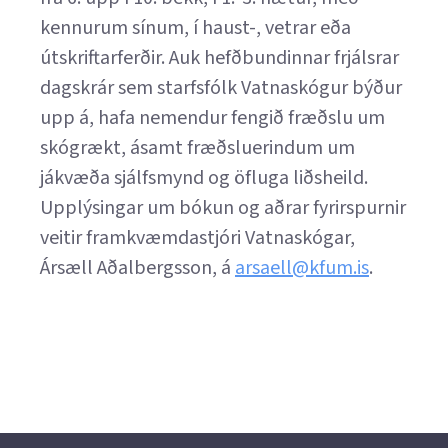
kennurum sínum, í haust-, vetrar eða
útskriftarferðir. Auk hefðbundinnar frjálsrar
dagskrár sem starfsfólk Vatnaskógur býður
upp á, hafa nemendur fengið fræðslu um
skógrækt, ásamt fræðsluerindum um
jákvæða sjálfsmynd og öfluga liðsheild.
Upplýsingar um bókun og aðrar fyrirspurnir
veitir framkvæmdastjóri Vatnaskógar,
Ársæll Aðalbergsson, á
arsaell@kfum.is
.