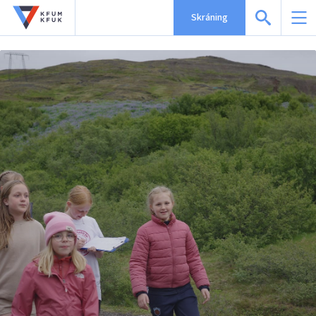
Skráning