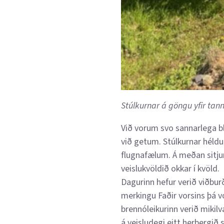
Stúlkurnar á göngu yfir ta
Við vorum svo sannarlega b
við getum. Stúlkurnar héldu
flugnafælum. Á meðan sitju
veislukvöldið okkar í kvöld.
Dagurinn hefur verið viðbur
merkingu Faðir vorsins þá vo
brennóleikurinn verið mikilv
á veisludegi eitt herbergið 