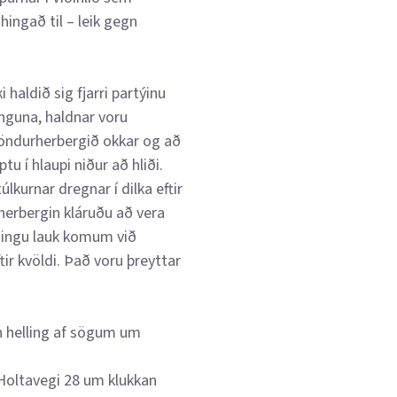
hingað til – leik gegn
haldið sig fjarri partýinu
inguna, haldnar voru
 föndurherbergið okkar og að
tu í hlaupi niður að hliði.
úlkurnar dregnar í dilka eftir
herbergin kláruðu að vera
eiðingu lauk komum við
ir kvöldi. Það voru þreyttar
n helling af sögum um
á Holtavegi 28 um klukkan