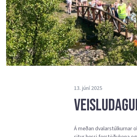
13. júní 2025
Veisludagur
Á meðan dvalarstúlkurnar okk
situr þessi forstöðukona og 