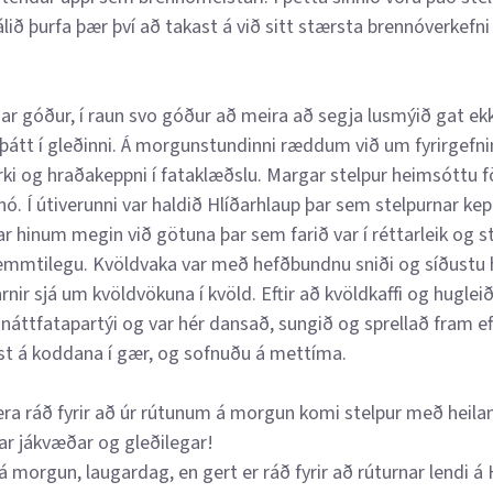
ið þurfa þær því að takast á við sitt stærsta brennóverkefni 
r góður, í raun svo góður að meira að segja lusmýið gat ekki 
 þátt í gleðinni. Á morgunstundinni ræddum við um fyrirgefn
arki og hraðakeppni í fataklæðslu. Margar stelpur heimsóttu
nó. Í útiverunni var haldið Hlíðarhlaup þar sem stelpurnar kepp
nar hinum megin við götuna þar sem farið var í réttarleik og st
skemmtilegu. Kvöldvaka var með hefðbundnu sniði og síðustu 
arnir sjá um kvöldvökuna í kvöld. Eftir að kvöldkaffi og hugl
áttfatapartýi og var hér dansað, sungið og sprellað fram eft
st á koddana í gær, og sofnuðu á mettíma.
ra ráð fyrir að úr rútunum á morgun komi stelpur með heila
lar jákvæðar og gleðilegar!
 á morgun, laugardag, en gert er ráð fyrir að rúturnar lendi 