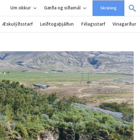
Um okkur
Gæða og siðamál
Skráning
Æskulýðsstarf
Leiðtogaþjálfun
Félagsstarf
Vinagarður