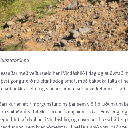
nnburstabrúnna
lessaðar með veðursæld hér í Vindáshlíð í dag og auðvitað n
 því í gönguferð nú eftir hádegismat, með bakpoka fulla af ne
m við nokkrar eftir og sinnum hinum ýmsu verkefnum, til að
ðarríkur en eftir morgunstundina þar sem við fjölluðum um b
ru spilaðir úrslitaleikir í brennókeppninni okkar. Eins lengi 
ægur hluti af dvölinni í Vindáshlið, og í hverjum flokki háð ke
stendur uppi sem brennómeistari. Í þetta sinnið voru það stel