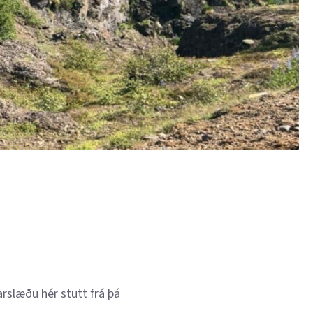
arslæðu hér stutt frá þá