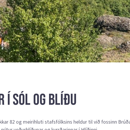
 í sól og blíðu
ar 82 og meirihluti stafsfólksins heldur til við fossinn Brúð
nýtur veðurblíðunar og kyrrðarinnar í Hlíðinni.