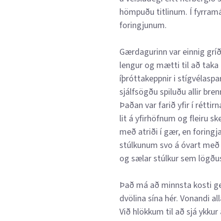
hömpuðu titlinum. Í fyrramál
foringjunum.
Gærdagurinn var einnig gríða
lengur og mætti til að taka
íþróttakeppnir i stígvélasp
sjálfsögðu spiluðu allir bren
Þaðan var farið yfir í réttir
lit á yfirhöfnum og fleiru 
með atriði í gær, en foringj
stúlkunum svo á óvart með n
og sælar stúlkur sem lögðu
Það má að minnsta kosti ge
dvölina sína hér. Vonandi al
Við hlökkum til að sjá ykkur