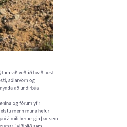
ýtum við veðrið hvað best
sti, sólarvörn og
 mynda að undirbúa
ænina og fórum yfir
og elstu menn muna hefur
ppni á mili herbergja þar sem
purnar í Viðihlíð sem