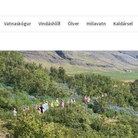
Vatnaskógur
Vindáshlíð
Ölver
Hólavatn
Kaldársel