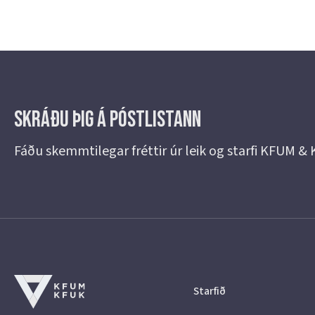
Skráðu þig á Póstlistann
Fáðu skemmtilegar fréttir úr leik og starfi KFUM &
Starfið