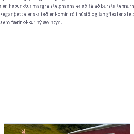
nn en hápunktur margra stelpnanna er að fá að bursta tennur
Þegar þetta er skrifað er komin ró í húsið og langflestar ste
sem færir okkur ný ævintýri.