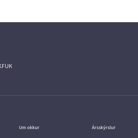
 KFUK
Um okkur
Ársskýrslur