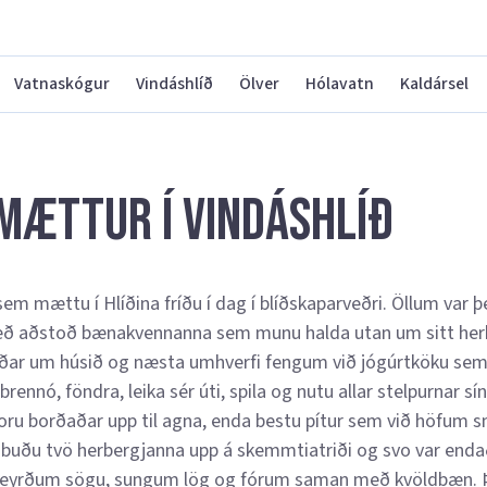
Vatnaskógur
Vindáshlíð
Ölver
Hólavatn
Kaldársel
 mættur í Vindáshlíð
sem mættu í Hlíðina fríðu í dag í blíðskaparveðri. Öllum var 
með aðstoð bænakvennanna sem munu halda utan um sitt herber
ðar um húsið og næsta umhverfi fengum við jógúrtköku sem s
í brennó, föndra, leika sér úti, spila og nutu allar stelpurnar s
voru borðaðar upp til agna, enda bestu pítur sem við höfum 
uðu tvö herbergjanna upp á skemmtiatriði og svo var endað í 
n, heyrðum sögu, sungum lög og fórum saman með kvöldbæn. 