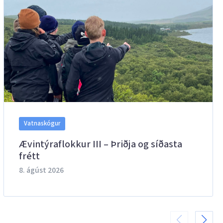
Vatnaskógur
Ævintýraflokkur III – Þriðja og síðasta
frétt
8. ágúst 2026