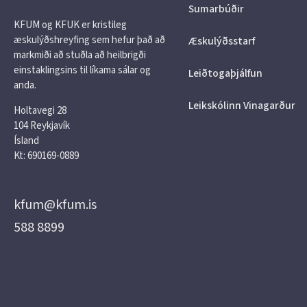
Sumarbúðir
KFUM og KFUK er kristileg
æskulýðshreyfing sem hefur það að
Æskulýðsstarf
markmiði að stuðla að heilbrigði
einstaklingsins til líkama sálar og
Leiðtogaþjálfun
anda.
Leikskólinn Vinagarður
Holtavegi 28
104 Reykjavík
Ísland
Kt: 690169-0889
kfum@kfum.is
588 8899