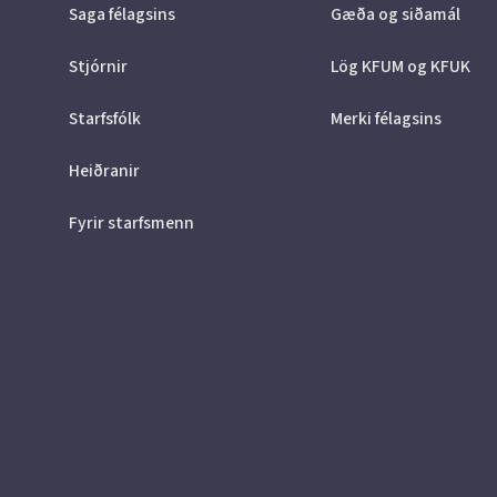
Saga félagsins
Gæða og siðamál
Stjórnir
Lög KFUM og KFUK
Starfsfólk
Merki félagsins
Heiðranir
Fyrir starfsmenn