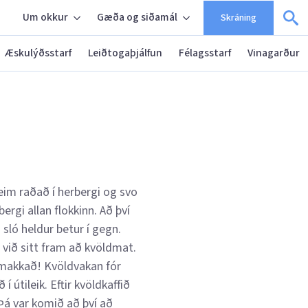
Um okkur
Gæða og siðamál
Skráning
Æskulýðsstarf
Leiðtogaþjálfun
Félagsstarf
Vinagarður
þeim raðað í herbergi og svo
gi allan flokkinn. Að því
ló heldur betur í gegn.
ín við sitt fram að kvöldmat.
smakkað! Kvöldvakan fór
útileik. Eftir kvöldkaffið
Þá var komið að því að