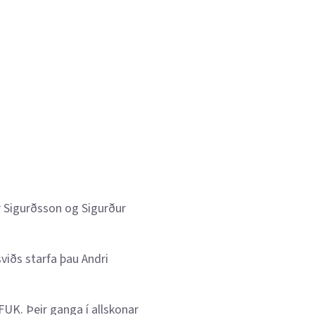
r Sigurðsson og Sigurður
viðs starfa þau Andri
FUK. Þeir ganga í allskonar