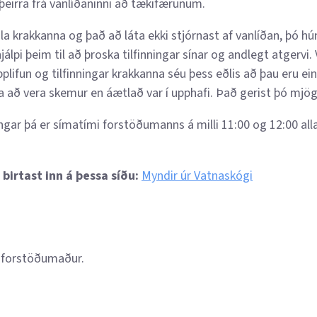
þeirra frá vanlíðaninni að tækifærunum.
la krakkanna og það að láta ekki stjórnast af vanlíðan, þó hú
álpi þeim til að þroska tilfinningar sínar og andlegt atgervi. 
lifun og tilfinningar krakkanna séu þess eðlis að þau eru einfa
fa að vera skemur en áætlað var í upphafi. Það gerist þó mjög
ingar þá er símatími forstöðumanns á milli 11:00 og 12:00 al
birtast inn á þessa síðu:
Myndir úr Vatnaskógi
, forstöðumaður.