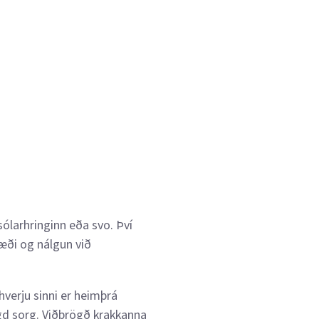
sólarhringinn eða svo. Því
æði og nálgun við
 hverju sinni er heimþrá
ngd sorg. Viðbrögð krakkanna