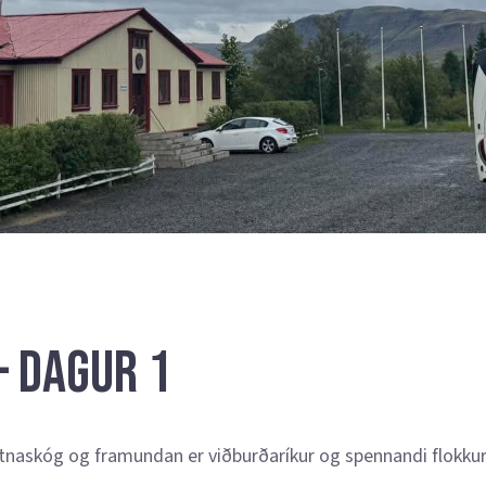
– Dagur 1
atnaskóg og framundan er viðburðaríkur og spennandi flokkur