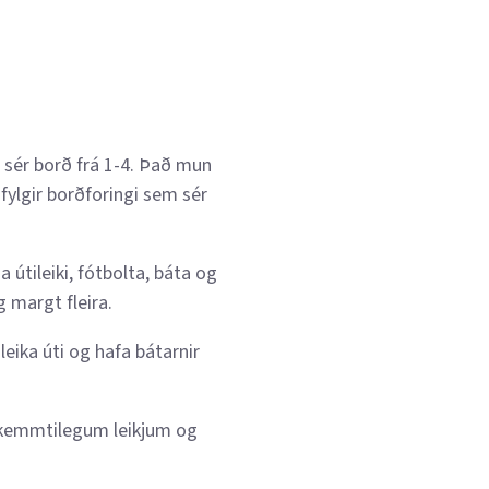
 sér borð frá 1-4. Það mun
 fylgir borðforingi sem sér
 útileiki, fótbolta, báta og
 margt fleira.
leika úti og hafa bátarnir
 skemmtilegum leikjum og