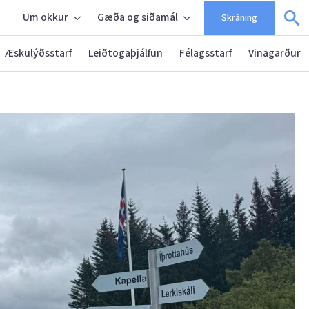
Um okkur
Gæða og siðamál
Skráning
Æskulýðsstarf
Leiðtogaþjálfun
Félagsstarf
Vinagarður