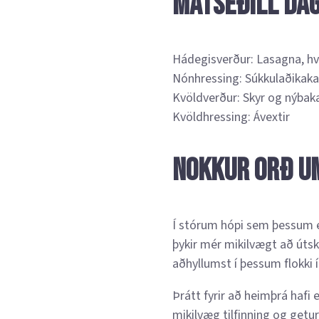
Matseðill dag
Hádegisverður: Lasagna, hv
Nónhressing: Súkkulaðikak
Kvöldverður: Skyr og nýbak
Kvöldhressing: Ávextir
Nokkur orð u
Í stórum hópi sem þessum er 
þykir mér mikilvægt að úts
aðhyllumst í þessum flokki 
Þrátt fyrir að heimþrá hafi 
mikilvæg tilfinning og getu