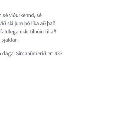
n sé viðurkennd, sé
Við skiljum þó líka að það
ldlega ekki tilbúin til að
 sjaldan.
la daga. Símanúmerið er: 433