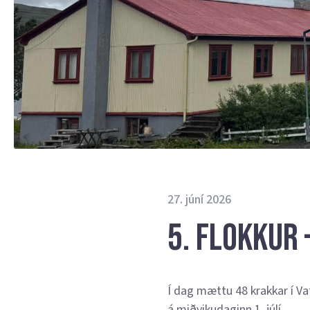
27. júní 2026
5. flokkur 
Í dag mættu 48 krakkar í V
á miðvikudaginn 1. júlí.