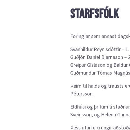
Starfsfólk
Foringjar sem annast dags
Svanhildur Reynisdóttir – 1
Guðjón Daníel Bjarnason – 2
Greipur Gíslason og Baldur 
Guðmundur Tómas Magnúss
Þeim til halds og trausts e
Pétursson.
Eldhúsi og þrifum á staðnum
Sveinsson, og Helena Gunna
Þess utan eru ungir aðstoða