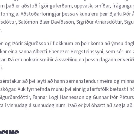
sem það er aðstoð í gönguferðum, uppvask, smíðar, frágangur
 foringja. Aðstoðarforingjar þessa vikuna eru þeir Bjarki Þór
rsdóttir, Salómon Blær Davíðsson, Sigríður Arnarsdóttir, Sigu
.
n og Þórir Sigurðsson í flokknum en þeir koma að ýmsu dag
r eina sanna Alberti Ebenezer Bergsteinssyni, sem sér um a
rar. Þá eru nokkrir smiðir á svæðinu en þessa dagana er verið
i.
r sérstakur að því leyti að hann samanstendur meira og minn
askógar. Auk fyrrnefnda munu því einnig starfsfólk bætast í h
Sigurðardóttir, Fannar Logi Hannesson og Gunnar Þór Pétur
í vinnudag á sunnudeginum. Það er því óhætt að segja að þa