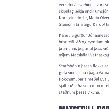
verkefni á svæðinu, hvort 
skipulag leikja undir umsjón
Þorsteinsdóttir, María Ölve
Steinunn Erla Sigurðardóttir
Þá eru Sigurður Jóhannesso
húsnæði. Að ógleymdum okka
þrumunni, þegar til þess við
nýjum Matskála í Vatnaskóg
Starfshópur þessa flokks e
gefa vinnu sína í þágu Vatn
flokknum, þar á meðal Eva 
sjálfboðaliða sem mun mæta 
staðnum þessa vikuna.