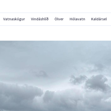
Vatnaskógur
Vindáshlíð
Ölver
Hólavatn
Kaldársel