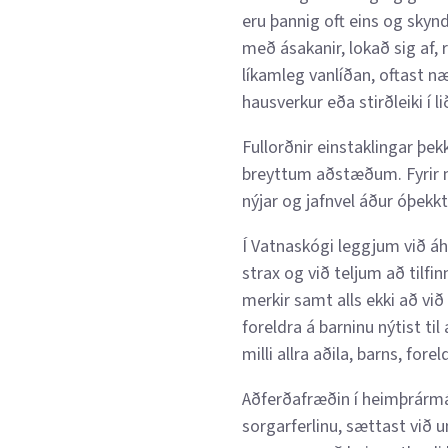
eru þannig oft eins og sky
með ásakanir, lokað sig af,
líkamleg vanlíðan, oftast 
hausverkur eða stirðleiki í l
Fullorðnir einstaklingar þek
breyttum aðstæðum. Fyrir m
nýjar og jafnvel áður óþekk
Í Vatnaskógi leggjum við áh
strax og við teljum að tilf
merkir samt alls ekki að við
foreldra á barninu nýtist til
milli allra aðila, barns, for
Aðferðafræðin í heimþrármál
sorgarferlinu, sættast við u