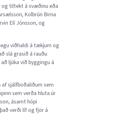
 og tiltekt á svæðinu eða
 Ársælsson, Kolbrún Birna
rvin Elí Jónsson, og
legu viðhaldi á tækjum og
ð slá grasið á rauðu
 að ljúka við byggingu á
a af sjálfboðaliðum sem
ópinn sem verða hluta úr
sson, ásamt hópi
ð verði líf og fjör á