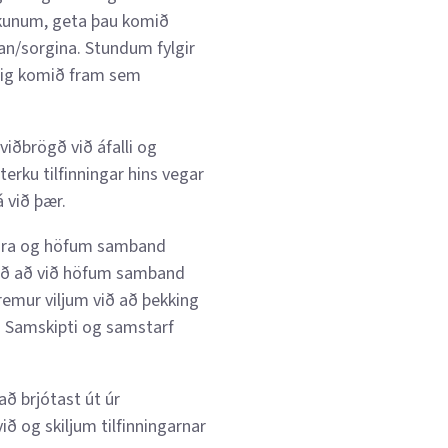
kkunum, geta þau komið
ðan/sorgina. Stundum fylgir
nnig komið fram sem
viðbrögð við áfalli og
rku tilfinningar hins vegar
 við þær.
reldra og höfum samband
. Það að við höfum samband
fremur viljum við að þekking
ín. Samskipti og samstarf
ð brjótast út úr
ið og skiljum tilfinningarnar