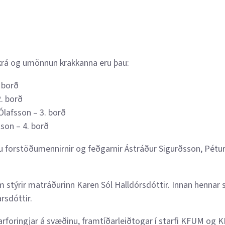
krá og umönnun krakkanna eru þau:
. borð
. borð
Ólafsson – 3. borð
on – 4. borð
ru forstöðumennirnir og feðgarnir Ástráður Sigurðsson, Pétu
 stýrir matráðurinn Karen Sól Halldórsdóttir. Innan hennar s
rsdóttir.
rforingjar á svæðinu, framtíðarleiðtogar í starfi KFUM og K