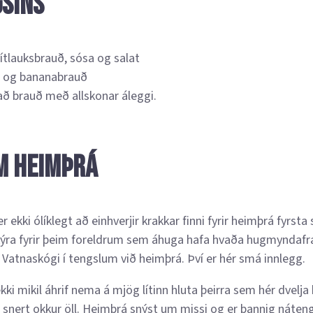
sins
ítlauksbrauð, sósa og salat
a og bananabrauð
að brauð með allskonar áleggi.
m heimþrá
ekki ólíklegt að einhverjir krakkar finni fyrir heimþrá fyrsta 
kýra fyrir þeim foreldrum sem áhuga hafa hvaða hugmyndafr
í Vatnaskógi í tengslum við heimþrá. Því er hér smá innlegg.
ekki mikil áhrif nema á mjög lítinn hluta þeirra sem hér dvelja
r snert okkur öll. Heimþrá snýst um missi og er þannig náte