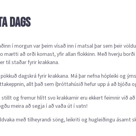
ta dags
ðinn í morgun var þeim vísað inn í matsal þar sem þeir völdu
o mætti að orði komast, yfir allan flokkinn. Með hverju borði
 er til staðar fyrir krakkana.
 pökkuð dagskrá fyrir krakkana. Má þar nefna hópleiki og ýmsa
ttakeppnin, allt það sem íþróttahúsið hefur upp á að bjóða og
tillt og fremur hlítt svo krakkarnir eru ekkert feimnir við að 
ögðu meira að segja í að vaða út í vatn!
öldvaka með tilheyrandi söng, leikriti og hugleiðingu ásamt