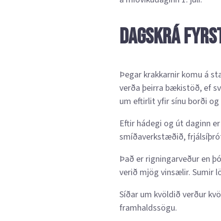
Dagskrá fyrs
Þegar krakkarnir komu á sta
verða þeirra bækistöð, ef sv
um eftirlit yfir sínu borði og
Eftir hádegi og út daginn er
smíðaverkstæðið, frjálsíþró
Það er rigningarveður en þó s
verið mjög vinsælir. Sumir l
Síðar um kvöldið verður kv
framhaldssögu.