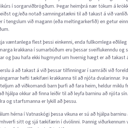
ndikúrs í sorgarviðbrögðum. Þegar heimþrá nær tökum á krö
 reiðst og/eða notað samningatækni til að takast á við vanlí
nær í tengslum við magann (eða meltingarkerfið) en getur ei
iðum.
kja væntanlega flest þessi einkenni, enda fullkomlega eðlileg 
arga krakkana í sumarbúðum eru þessar sveiflukenndu og ste
tar og þau hafa ekki hugmynd um hvernig hægt er að takast á
erslu á að takast á við þessar tilfinningar í samráði við fo
inningarnar hefti tækifæri krakkanna til að njóta dvalarinnar
 teljum að viðkomandi barn þurfi að fara heim, heldur miklu 
 að hjálpa okkur að finna leiðir til að leyfa barninu að njóta s
eldra og starfsmanna er lykill að þessu.
um hérna í Vatnaskógi þessa vikuna er sú að hjálpa barninu a
mhverfi sitt og sjá tækifærin í dvölinni. Þannig viðurkennum v