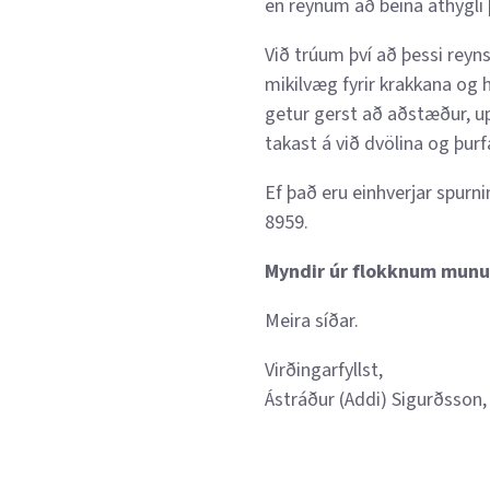
en reynum að beina athygli 
Við trúum því að þessi reyns
mikilvæg fyrir krakkana og hj
getur gerst að aðstæður, upp
takast á við dvölina og þur
Ef það eru einhverjar spurn
8959.
Myndir úr flokknum munu 
Meira síðar.
Virðingarfyllst,
Ástráður (Addi) Sigurðsson