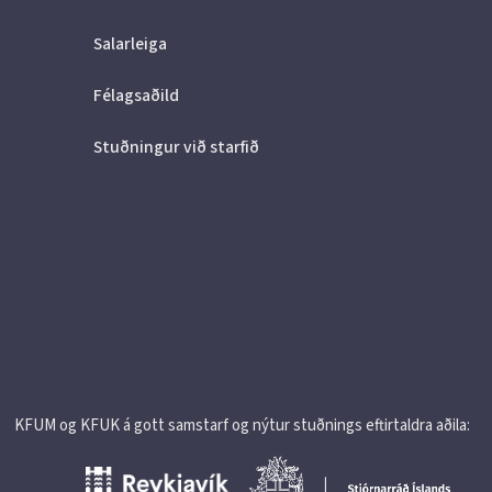
Salarleiga
Félagsaðild
Stuðningur við starfið
KFUM og KFUK á gott samstarf og nýtur stuðnings eftirtaldra aðila: