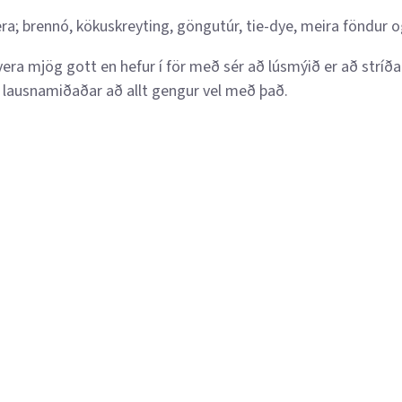
era; brennó, kökuskreyting, göngutúr, tie-dye, meira föndur 
vera mjög gott en hefur í för með sér að lúsmýið er að stríða
g lausnamiðaðar að allt gengur vel með það.