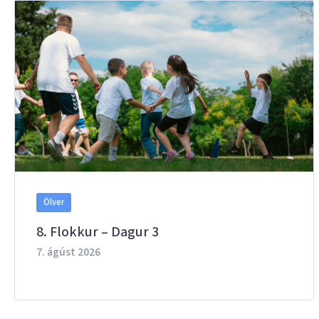
Ölver
8. Flokkur – Dagur 3
7. ágúst 2026