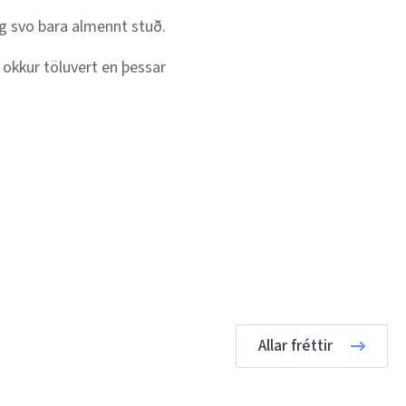
og svo bara almennt stuð.
 okkur töluvert en þessar
Allar fréttir