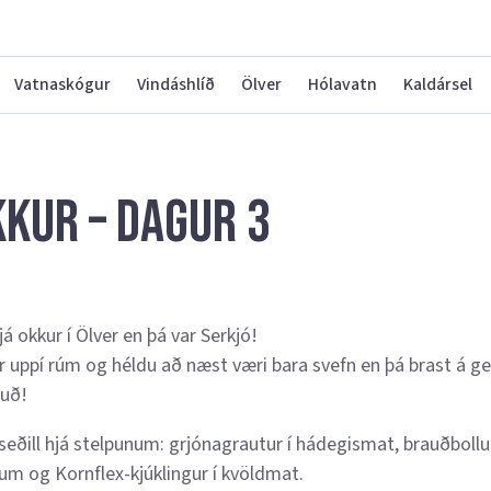
Vatnaskógur
Vindáshlíð
Ölver
Hólavatn
Kaldársel
kkur – Dagur 3
já okkur í Ölver en þá var Serkjó!
r uppí rúm og héldu að næst væri bara svefn en þá brast á g
tuð!
eðill hjá stelpunum: grjónagrautur í hádegismat, brauðbollu
anum og Kornflex-kjúklingur í kvöldmat.