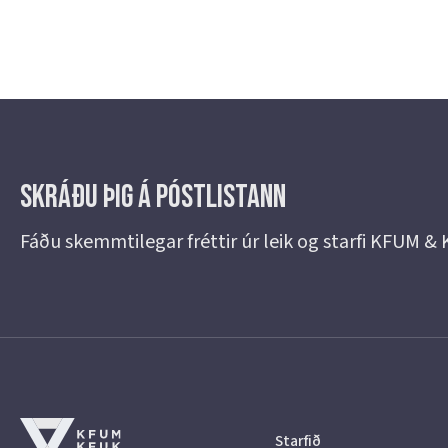
Skráðu þig á Póstlistann
Fáðu skemmtilegar fréttir úr leik og starfi KFUM &
Starfið