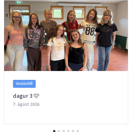
Vindáshlíð
dagur 3 🩷
7. ágúst 2026