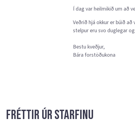
Í dag var heilmikið um að v
Veðrið hjá okkur er búið að 
stelpur eru svo duglegar o
Bestu kveðjur,
Bára forstöðukona
Fréttir úr starfinu