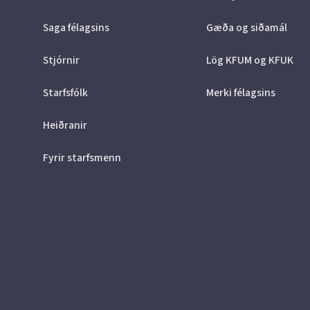
Saga félagsins
Gæða og siðamál
Stjórnir
Lög KFUM og KFUK
Starfsfólk
Merki félagsins
Heiðranir
Fyrir starfsmenn