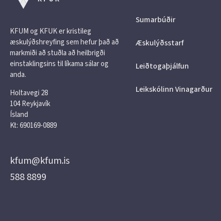
Sumarbúðir
KFUM og KFUK er kristileg
æskulýðshreyfing sem hefur það að
Æskulýðsstarf
markmiði að stuðla að heilbrigði
einstaklingsins til líkama sálar og
Leiðtogaþjálfun
anda.
Leikskólinn Vinagarður
Holtavegi 28
104 Reykjavík
Ísland
Kt: 690169-0889
kfum@kfum.is
588 8899