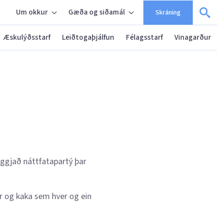
Um okkur
Gæða og siðamál
Skráning
Æskulýðsstarf
Leiðtogaþjálfun
Félagsstarf
Vinagarður
eggjað náttfatapartý þar
r og kaka sem hver og ein