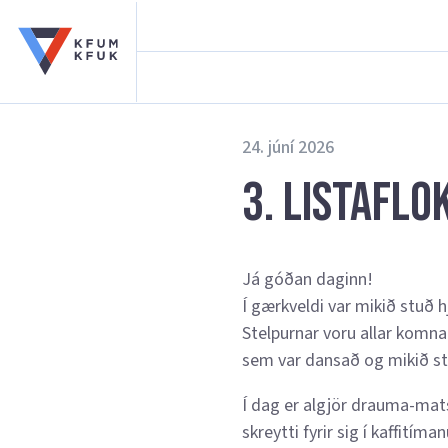
24. júní 2026
3. Listaflo
Já góðan daginn!
Í gærkveldi var mikið stuð h
Stelpurnar voru allar komna
sem var dansað og mikið s
Í dag er algjör drauma-mats
skreytti fyrir sig í kaffitím