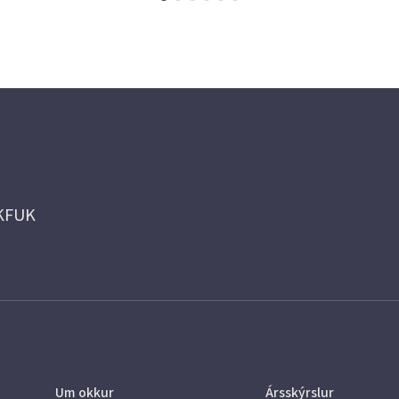
 KFUK
Um okkur
Ársskýrslur