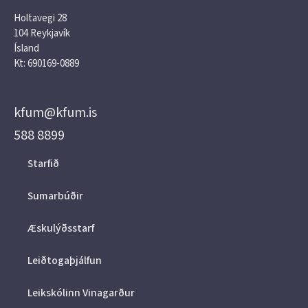
Holtavegi 28
104 Reykjavík
Ísland
Kt: 690169-0889
kfum@kfum.is
588 8899
Starfið
Sumarbúðir
Æskulýðsstarf
Leiðtogaþjálfun
Leikskólinn Vinagarður