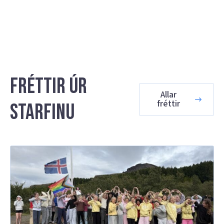
Fréttir úr
Allar
fréttir
starfinu