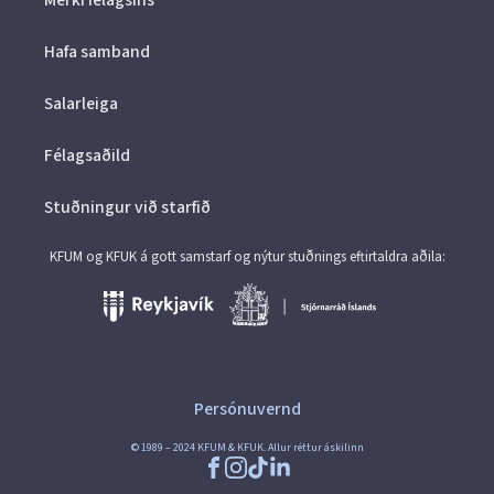
Merki félagsins
Hafa samband
Salarleiga
Félagsaðild
Stuðningur við starfið
KFUM og KFUK á gott samstarf og nýtur stuðnings eftirtaldra aðila:
Persónuvernd
© 1989 – 2024 KFUM & KFUK. Allur réttur áskilinn