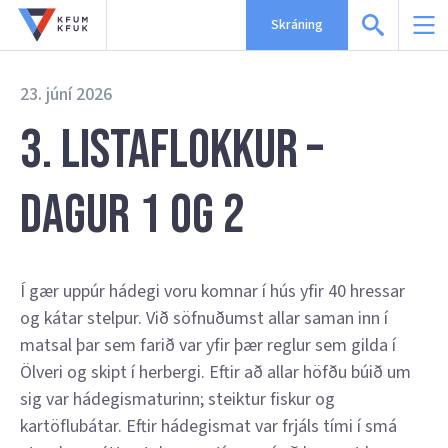
Skráning
23. júní 2026
3. Listaflokkur –
dagur 1 og 2
Í gær uppúr hádegi voru komnar í hús yfir 40 hressar
og kátar stelpur. Við söfnuðumst allar saman inn í
matsal þar sem farið var yfir þær reglur sem gilda í
Ölveri og skipt í herbergi. Eftir að allar höfðu búið um
sig var hádegismaturinn; steiktur fiskur og
kartöflubátar. Eftir hádegismat var frjáls tími í smá