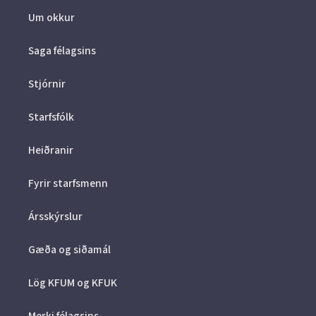
Um okkur
Saga félagsins
Stjórnir
Starfsfólk
Heiðranir
Fyrir starfsmenn
Ársskýrslur
Gæða og siðamál
Lög KFUM og KFUK