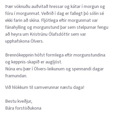
Þær vöknuðu auðvitað hressar og kátar í morgun og
fóru í morgunmat. Veðrið í dag er fallegt þó sólin sé
ekki farin að skína. Fljótlega eftir morgunmat var
fánahylling og morgunstund þar sem stelpurnar fengu
að heyra um Kristrúnu Ólafsdóttir sem var
upphafskona Ölvers.
Brennókeppnin hófst formlega eftir morgunstundina
og keppnis-skapið er augljóst.
Núna eru þær í Ölvers-leikunum og spennandi dagar
framundan.
Við hlökkum til samverunnar næstu daga!
Bestu kveðjur,
Bára forstöðukona