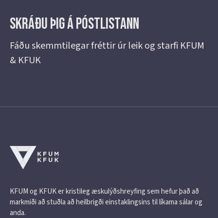
Skráðu þig á Póstlistann
Fáðu skemmtilegar fréttir úr leik og starfi KFUM
& KFUK
KFUM og KFUK er kristileg æskulýðshreyfing sem hefur það að
markmiði að stuðla að heilbrigði einstaklingsins til líkama sálar og
anda.