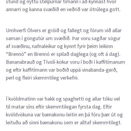
stund og nýttu stelpurnar tímann í að kynnast hvor
annarri og kanna svæðið en veðrið var ótrúlega gott.
Umhverfi Ölvers er gróið og fallegt og fórum við allar
saman í göngutúr um svæðið. Þar voru sagðar sögur
af svæðinu, nafnaleikur og kynnt fyrir þeim leikinn
“Brennó” en Brennó er spilað daglega (og oft á dag).
Bananabrauð og Tívolí-kökur voru í boði í kaffitímanum
og eftir kaffitímann var boðið uppá vinabanda-gerð,
perl og fleiri skemmtileg verkefni.
Í kvöldmatinn var hakk og spaghetti og allar tóku vel
til matar síns eftir skemmtilegan fyrsta dag. Eftir
kvöldvökuna var bænakonu-leitin en þá fóru þær út og
leituðu að sinni bænakonu sem er alltaf skemmtilegt.