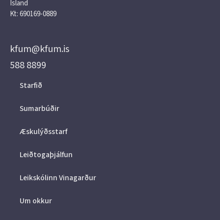
Ísland
Kt: 690169-0889
kfum@kfum.is
588 8899
Starfið
Sumarbúðir
Æskulýðsstarf
Leiðtogaþjálfun
Leikskólinn Vinagarður
Um okkur