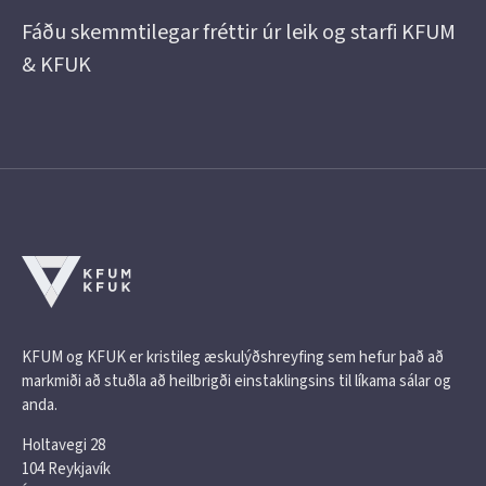
Fáðu skemmtilegar fréttir úr leik og starfi KFUM
& KFUK
KFUM og KFUK er kristileg æskulýðshreyfing sem hefur það að
markmiði að stuðla að heilbrigði einstaklingsins til líkama sálar og
anda.
Holtavegi 28
104 Reykjavík