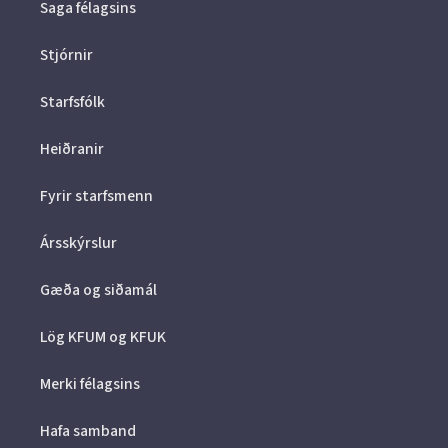
Saga félagsins
Stjórnir
Starfsfólk
Heiðranir
Fyrir starfsmenn
Ársskýrslur
Gæða og siðamál
Lög KFUM og KFUK
Merki félagsins
Hafa samband