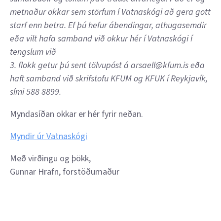
metnaður okkar sem störfum í Vatnaskógi að gera gott
starf enn betra. Ef þú hefur ábendingar, athugasemdir
eða vilt hafa samband við okkur hér í Vatnaskógi í
tengslum við
3
. flokk getur þú sent tölvupóst á
arsaell@kfum.is
eða
haft samband við skrifstofu KFUM og KFUK í Reykjavík,
sími 588 8899.
Myndasíðan okkar er hér fyrir neðan.
Myndir úr Vatnaskógi
Með virðingu og þökk,
Gunnar Hrafn, forstöðumaður