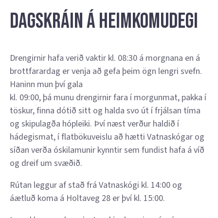
Dagskráin á heimkomudegi
Drengirnir hafa verið vaktir kl. 08:30 á morgnana en á
brottfarardag er venja að gefa þeim ögn lengri svefn.
Haninn mun því gala
kl. 09:00, þá munu drengirnir fara í morgunmat, pakka í
töskur, finna dótið sitt og halda svo út í frjálsan tíma
og skipulagða hópleiki. Því næst verður haldið í
hádegismat, í flatbökuveislu að hætti Vatnaskógar og
síðan verða óskilamunir kynntir sem fundist hafa á víð
og dreif um svæðið.
Rútan leggur af stað frá Vatnaskógi kl. 14:00 og
áætluð koma á Holtaveg 28 er því kl. 15:00.