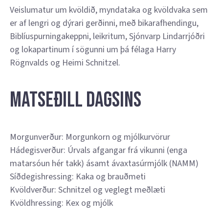
Veislumatur um kvöldið, myndataka og kvöldvaka sem
er af lengri og dýrari gerðinni, með bikarafhendingu,
Biblíuspurningakeppni, leikritum, Sjónvarp Lindarrjóðri
og lokapartinum í sögunni um þá félaga Harry
Rögnvalds og Heimi Schnitzel.
Matseðill dagsins
Morgunverður: Morgunkorn og mjólkurvörur
Hádegisverður: Úrvals afgangar frá vikunni (enga
matarsóun hér takk) ásamt ávaxtasúrmjólk (NAMM)
Síðdegishressing: Kaka og brauðmeti
Kvöldverður: Schnitzel og veglegt meðlæti
Kvöldhressing: Kex og mjólk