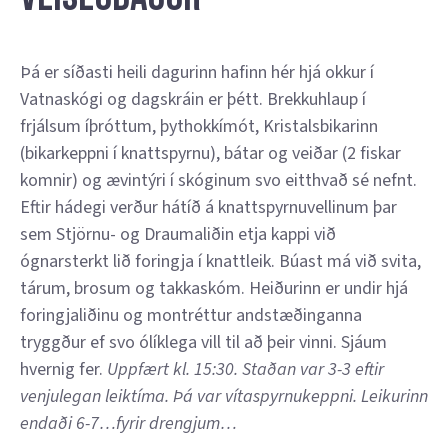
Þá er síðasti heili dagurinn hafinn hér hjá okkur í
Vatnaskógi og dagskráin er þétt. Brekkuhlaup í
frjálsum íþróttum, þythokkímót, Kristalsbikarinn
(bikarkeppni í knattspyrnu), bátar og veiðar (2 fiskar
komnir) og ævintýri í skóginum svo eitthvað sé nefnt.
Eftir hádegi verður hátíð á knattspyrnuvellinum þar
sem Stjörnu- og Draumaliðin etja kappi við
ógnarsterkt lið foringja í knattleik. Búast má við svita,
tárum, brosum og takkaskóm. Heiðurinn er undir hjá
foringjaliðinu og montréttur andstæðinganna
tryggður ef svo ólíklega vill til að þeir vinni. Sjáum
hvernig fer.
Uppfært kl. 15:30. Staðan var 3-3 eftir
venjulegan leiktíma. Þá var vítaspyrnukeppni. Leikurinn
endaði 6-7…fyrir drengjum…