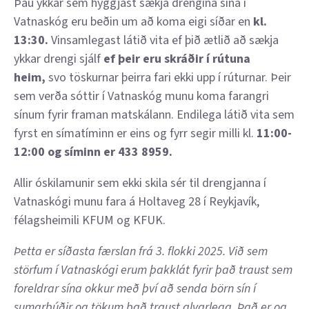
Þau ykkar sem hyggjast sækja drengina sína í
Vatnaskóg eru beðin um að koma eigi síðar en
kl.
13:30.
Vinsamlegast látið vita ef þið ætlið að sækja
ykkar drengi sjálf
ef þeir eru skráðir í rútuna
heim,
svo töskurnar þeirra fari ekki upp í rúturnar. Þeir
sem verða sóttir í Vatnaskóg munu koma farangri
sínum fyrir framan matskálann. Endilega látið vita sem
fyrst en símatíminn er eins og fyrr segir milli kl.
11:00-
12:00 og síminn er 433 8959.
Allir óskilamunir sem ekki skila sér til drengjanna í
Vatnaskógi munu fara á Holtaveg 28 í Reykjavík,
félagsheimili KFUM og KFUK.
Þetta er síðasta færslan frá 3
. flokki 2025. Við sem
störfum í Vatnaskógi erum þakklát fyrir það traust sem
foreldrar sína okkur með því að senda börn sín í
sumarbúðir og tökum það traust alvarlega. Það er og