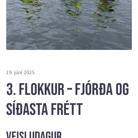
19. júní 2025
3. flokkur – Fjórða og
síðasta frétt
Veisludagur