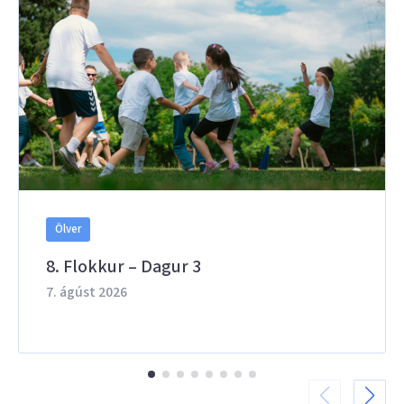
Ölver
8. Flokkur – Dagur 3
7. ágúst 2026