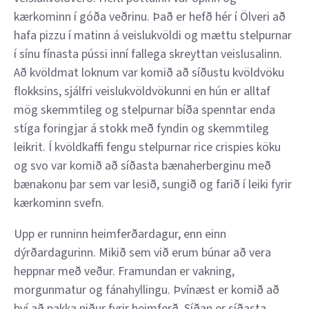
kærkominn í góða veðrinu. Það er hefð hér í Ölveri að
hafa pizzu í matinn á veislukvöldi og mættu stelpurnar
í sínu fínasta pússi inní fallega skreyttan veislusalinn.
Að kvöldmat loknum var komið að síðustu kvöldvöku
flokksins, sjálfri veislukvöldvökunni en hún er alltaf
mög skemmtileg og stelpurnar bíða spenntar enda
stíga foringjar á stokk með fyndin og skemmtileg
leikrit. Í kvöldkaffi fengu stelpurnar rice crispies köku
og svo var komið að síðasta bænaherberginu með
bænakonu þar sem var lesið, sungið og farið í leiki fyrir
kærkominn svefn.
Upp er runninn heimferðardagur, enn einn
dýrðardagurinn. Mikið sem við erum búnar að vera
heppnar með veður. Framundan er vakning,
morgunmatur og fánahyllingu. Þvínæst er komið að
því að pakka niður fyrir heimferð. Síðan er síðasta