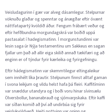
Veisludagurinn í gær var alveg dásamlegur. Stelpurnar
vöknuðu glaðar og spenntar og ánægðar eftir óvænt
náttfatapartý kvöldið áður. Fengum frábært veður og
eftir hefðbundna morgundagskrá var boðið uppá
pastasalat í hadegismatinn. Í morgunstundinni var
lesin saga úr Nýja testamentinu um Sakkeus en sagan
fjallar um það að allir eiga skilið annað tækifæri og að
enginn er of týndur fyrir kærleika og fyrirgefningu.
Eftir hádegismatinn var skemmtilegur eltingaleikur
sem innihélt líka þrautir. Stelpunum finnst alltaf gaman
í svona leikjum og vildu helst hafa þá fleiri. Kaffitíminn
var snæddur utandyra og í boði voru hinar sívinsælu
Ölversbollur, bananabrauð og sjónvarpskaka. Eftir kaffi
var síðan komið að því að undirbúa sig fyrir
veislukvöldverð. Heiti pottuinn var opinn og