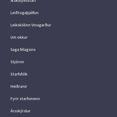
Æskulýðsstarf
Leiðtogaþjálfun
Leikskólinn Vinagarður
Um okkur
Saga félagsins
Stjórnir
Starfsfólk
Heiðranir
Fyrir starfsmenn
Ársskýrslur