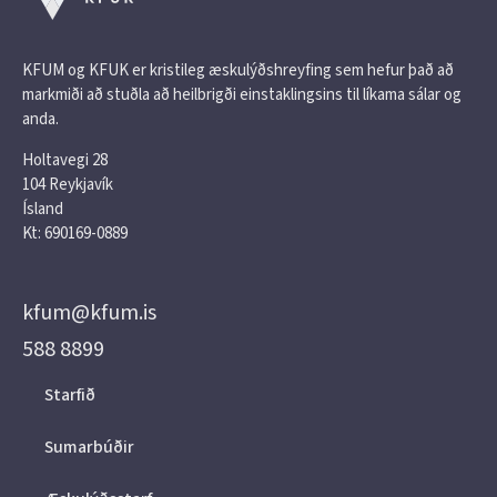
KFUM og KFUK er kristileg æskulýðshreyfing sem hefur það að
markmiði að stuðla að heilbrigði einstaklingsins til líkama sálar og
anda.
Holtavegi 28
104 Reykjavík
Ísland
Kt: 690169-0889
kfum@kfum.is
588 8899
Starfið
Sumarbúðir