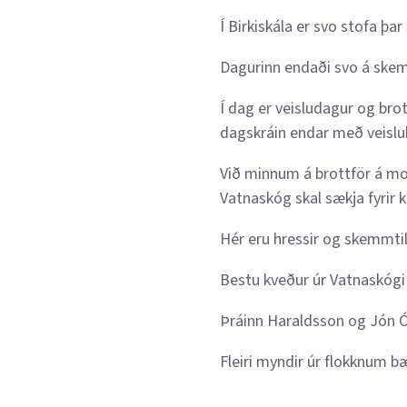
Í Birkiskála er svo stofa þ
Dagurinn endaði svo á skem
Í dag er veisludagur og brot
dagskráin endar með veislu
Við minnum á brottför á mor
Vatnaskóg skal sækja fyrir kl
Hér eru hressir og skemmti
Bestu kveður úr Vatnaskógi
Þráinn Haraldsson og Jón Ó
Fleiri myndir úr flokknum bæ