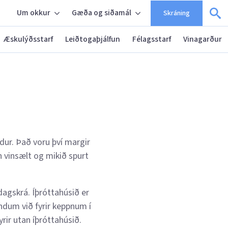
Um okkur
Gæða og siðamál
Skráning
Æskulýðsstarf
Leiðtogaþjálfun
Félagsstarf
Vinagarður
ndur. Það voru því margir
n vinsælt og mikið spurt
dagskrá. Íþróttahúsið er
öndum við fyrir keppnum í
yrir utan íþróttahúsið.