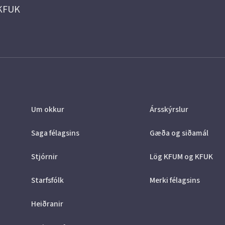
 KFUK
Um okkur
Ársskýrslur
Saga félagsins
Gæða og siðamál
Stjórnir
Lög KFUM og KFUK
Starfsfólk
Merki félagsins
Heiðranir