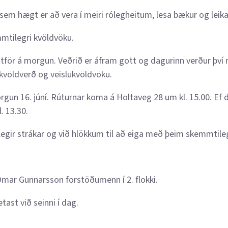
ar sem hægt er að vera í meiri rólegheitum, lesa bækur og lei
mtilegri kvöldvöku.
tför á morgun. Veðrið er áfram gott og dagurinn verður því n
kvöldverð og veislukvöldvöku.
gun 16. júní. Rúturnar koma á Holtaveg 28 um kl. 15.00. Ef d
. 13.30.
legir strákar og við hlökkum til að eiga með þeim skemmtile
mar Gunnarsson forstöðumenn í 2. flokki.
tast við seinni í dag.