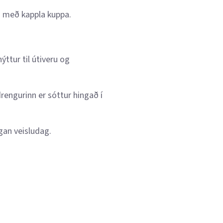
ka með kappla kuppa.
ýttur til útiveru og
rengurinn er sóttur hingað í
gan veisludag.