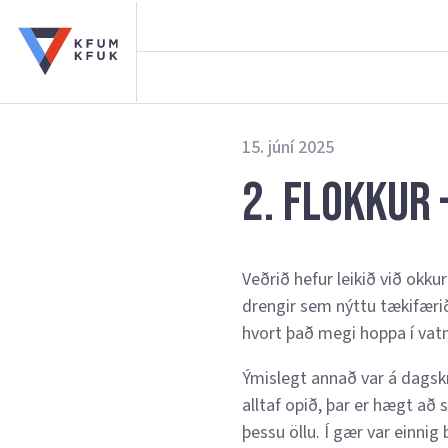
15. júní 2025
2. flokkur 
Veðrið hefur leikið við okku
drengir sem nýttu tækifærið 
hvort það megi hoppa í vatn
Ýmislegt annað var á dagskrá
alltaf opið, þar er hægt að 
þessu öllu. Í gær var einnig