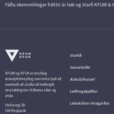
Fáðu skemmtilegar fréttir úr leik og starfi KFUM &
Starfið
Sumarbúðir
KFUM og KFUK er kristileg
æskulýðshreyfing sem hefur það að
Æskulýðsstarf
markmiði að stuðla að heilbrigði
einstaklingsins til líkama sálar og
Leiðtogaþjálfun
anda.
Leikskólinn Vinagarður
Holtavegi 28
104 Reykjavík