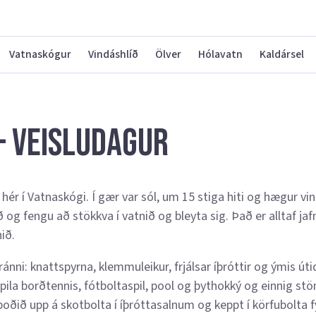
Vatnaskógur
Vindáshlíð
Ölver
Hólavatn
Kaldársel
– veisludagur
r hér í Vatnaskógi. Í gær var sól, um 15 stiga hiti og hægur vi
og fengu að stökkva í vatnið og bleyta sig. Það er alltaf jaf
ið.
nni: knattspyrna, klemmuleikur, frjálsar íþróttir og ýmis úti
spila borðtennis, fótboltaspil, pool og þythokký og einnig st
 boðið upp á skotbolta í íþróttasalnum og keppt í körfubolta f