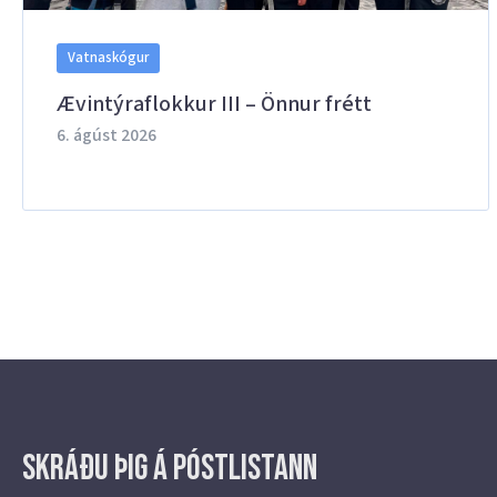
Vatnaskógur
Ævintýraflokkur III – Önnur frétt
6. ágúst 2026
Skráðu þig á Póstlistann