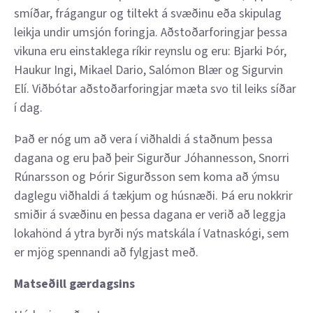
smíðar, frágangur og tiltekt á svæðinu eða skipulag
leikja undir umsjón foringja. Aðstoðarforingjar þessa
vikuna eru einstaklega ríkir reynslu og eru: Bjarki Þór,
Haukur Ingi, Mikael Dario, Salómon Blær og Sigurvin
Elí. Viðbótar aðstoðarforingjar mæta svo til leiks síðar
í dag.
Það er nóg um að vera í viðhaldi á staðnum þessa
dagana og eru það þeir Sigurður Jóhannesson, Snorri
Rúnarsson og Þórir Sigurðsson sem koma að ýmsu
daglegu viðhaldi á tækjum og húsnæði. Þá eru nokkrir
smiðir á svæðinu en þessa dagana er verið að leggja
lokahönd á ytra byrði nýs matskála í Vatnaskógi, sem
er mjög spennandi að fylgjast með.
Matseðill gærdagsins