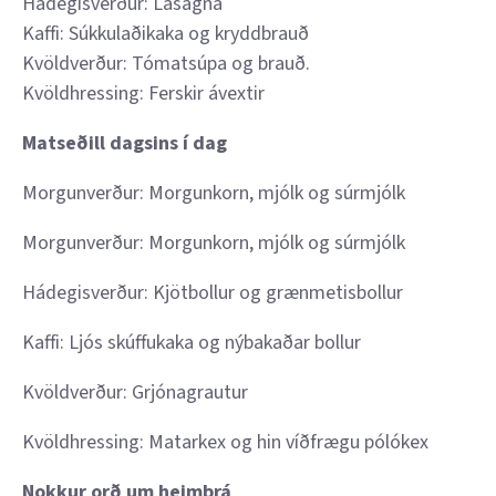
Hádegisverður: Lasagna
Kaffi: Súkkulaðikaka og kryddbrauð
Kvöldverður: Tómatsúpa og brauð.
Kvöldhressing: Ferskir ávextir
Matseðill dagsins í dag
Morgunverður: Morgunkorn, mjólk og súrmjólk
Morgunverður: Morgunkorn, mjólk og súrmjólk
Hádegisverður: Kjötbollur og grænmetisbollur
Kaffi: Ljós skúffukaka og nýbakaðar bollur
Kvöldverður: Grjónagrautur
Kvöldhressing: Matarkex og hin víðfrægu pólókex
Nokkur orð um heimþrá