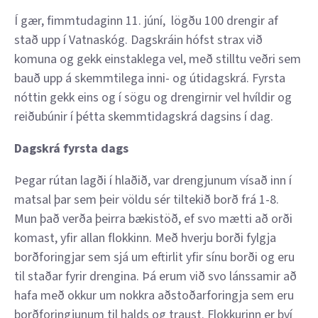
Í gær, fimmtudaginn 11. júní, lögðu 100 drengir af
stað upp í Vatnaskóg. Dagskráin hófst strax við
komuna og gekk einstaklega vel, með stilltu veðri sem
bauð upp á skemmtilega inni- og útidagskrá. Fyrsta
nóttin gekk eins og í sögu og drengirnir vel hvíldir og
reiðubúnir í þétta skemmtidagskrá dagsins í dag.
Dagskrá fyrsta dags
Þegar rútan lagði í hlaðið, var drengjunum vísað inn í
matsal þar sem þeir völdu sér tiltekið borð frá 1-8.
Mun það verða þeirra bækistöð, ef svo mætti að orði
komast, yfir allan flokkinn. Með hverju borði fylgja
borðforingjar sem sjá um eftirlit yfir sínu borði og eru
til staðar fyrir drengina. Þá erum við svo lánssamir að
hafa með okkur um nokkra aðstoðarforingja sem eru
borðforingjunum til halds og traust. Flokkurinn er því