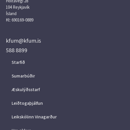
Holtavegi 28
104 Reykjavík
Ísland
Kt: 690169-0889
kfum@kfum.is
588 8899
Starfið
Sumarbúðir
Æskulýðsstarf
Leiðtogaþjálfun
Leikskólinn Vinagarður