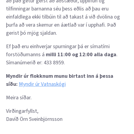
að það getur gerst að aðstæður, upplifun og
tilfinningar barnanna séu þess eðlis að þau eru
einfaldlega ekki tilbúin til að takast á við dvölina og
þurfa að vera skemur en áætlað var í upphafi. Það
gerist þó mjög sjaldan.
Ef það eru einhverjar spurningar þá er símatími
forstöðumanns á
milli 11:00 og 12:00 alla daga
.
Símanúmerið er: 433 8959.
Myndir úr flokknum munu birtast inn á þessa
síðu:
Myndir úr Vatnaskógi
Meira síðar.
Virðingarfyllst,
Davíð Örn Sveinbjörnsson