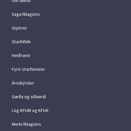
Um okkur
Saga félagsins
Stjórnir
Starfsfólk
Heiðranir
Fyrir starfsmenn
Ársskýrslur
Gæða og siðamál
Lög KFUM og KFUK
Merki félagsins