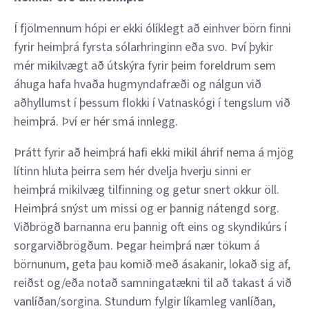
Í fjölmennum hópi er ekki ólíklegt að einhver börn finni
fyrir heimþrá fyrsta sólarhringinn eða svo. Því þykir
mér mikilvægt að útskýra fyrir þeim foreldrum sem
áhuga hafa hvaða hugmyndafræði og nálgun við
aðhyllumst í þessum flokki í Vatnaskógi í tengslum við
heimþrá. Því er hér smá innlegg.
Þrátt fyrir að heimþrá hafi ekki mikil áhrif nema á mjög
lítinn hluta þeirra sem hér dvelja hverju sinni er
heimþrá mikilvæg tilfinning og getur snert okkur öll.
Heimþrá snýst um missi og er þannig nátengd sorg.
Viðbrögð barnanna eru þannig oft eins og skyndikúrs í
sorgarviðbrögðum. Þegar heimþrá nær tökum á
börnunum, geta þau komið með ásakanir, lokað sig af,
reiðst og/eða notað samningatækni til að takast á við
vanlíðan/sorgina. Stundum fylgir líkamleg vanlíðan,