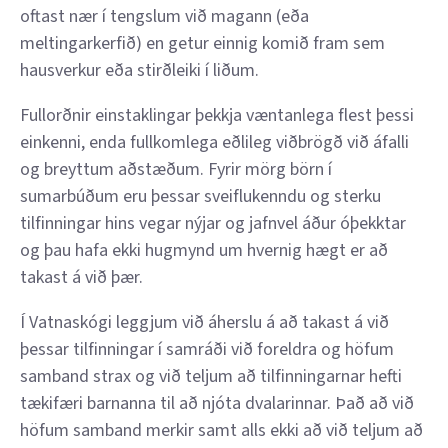
oftast nær í tengslum við magann (eða
meltingarkerfið) en getur einnig komið fram sem
hausverkur eða stirðleiki í liðum.
Fullorðnir einstaklingar þekkja væntanlega flest þessi
einkenni, enda fullkomlega eðlileg viðbrögð við áfalli
og breyttum aðstæðum. Fyrir mörg börn í
sumarbúðum eru þessar sveiflukenndu og sterku
tilfinningar hins vegar nýjar og jafnvel áður óþekktar
og þau hafa ekki hugmynd um hvernig hægt er að
takast á við þær.
Í Vatnaskógi leggjum við áherslu á að takast á við
þessar tilfinningar í samráði við foreldra og höfum
samband strax og við teljum að tilfinningarnar hefti
tækifæri barnanna til að njóta dvalarinnar. Það að við
höfum samband merkir samt alls ekki að við teljum að