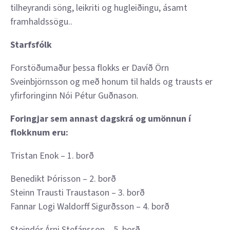
tilheyrandi söng, leikriti og hugleiðingu, ásamt
framhaldssögu..
Starfsfólk
Forstöðumaður þessa flokks er Davíð Örn
Sveinbjörnsson og með honum til halds og trausts er
yfirforinginn Nói Pétur Guðnason.
Foringjar sem annast dagskrá og umönnun í
flokknum eru:
Tristan Enok – 1. borð
Benedikt Þórisson – 2. borð
Steinn Trausti Traustason – 3. borð
Fannar Logi Waldorff Sigurðsson – 4. borð
Steindór Árni Stefánsson – 5. borð