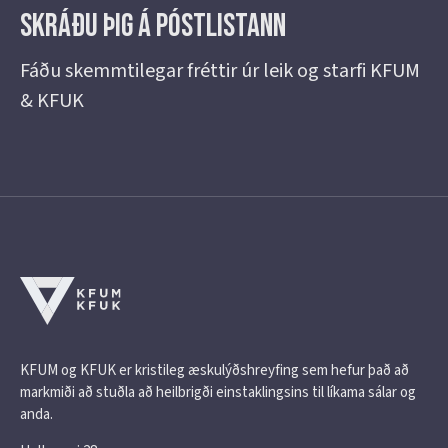
Skráðu þig á Póstlistann
Fáðu skemmtilegar fréttir úr leik og starfi KFUM
& KFUK
KFUM og KFUK er kristileg æskulýðshreyfing sem hefur það að
markmiði að stuðla að heilbrigði einstaklingsins til líkama sálar og
anda.