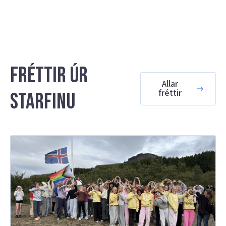
Fréttir úr
Allar
fréttir
starfinu