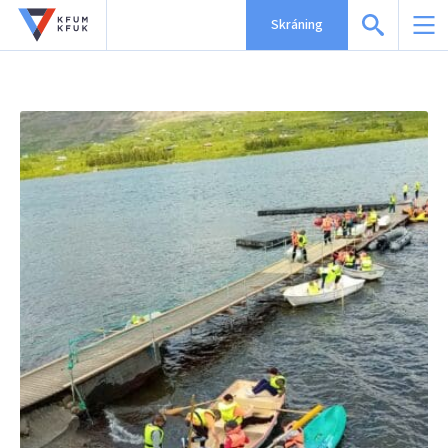
Skráning