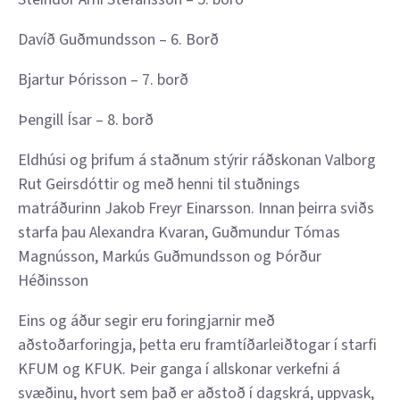
Davíð Guðmundsson – 6. Borð
Bjartur Þórisson – 7. borð
Þengill Ísar – 8. borð
Eldhúsi og þrifum á staðnum stýrir ráðskonan Valborg
Rut Geirsdóttir og með henni til stuðnings
matráðurinn Jakob Freyr Einarsson. Innan þeirra sviðs
starfa þau Alexandra Kvaran, Guðmundur Tómas
Magnússon, Markús Guðmundsson og Þórður
Héðinsson
Eins og áður segir eru foringjarnir með
aðstoðarforingja, þetta eru framtíðarleiðtogar í starfi
KFUM og KFUK. Þeir ganga í allskonar verkefni á
svæðinu, hvort sem það er aðstoð í dagskrá, uppvask,