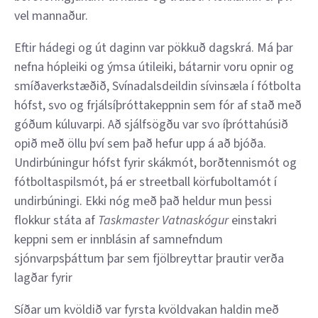
vel mannaður.
Eftir hádegi og út daginn var pökkuð dagskrá. Má þar
nefna hópleiki og ýmsa útileiki, bátarnir voru opnir og
smíðaverkstæðið, Svínadalsdeildin sívinsæla í fótbolta
hófst, svo og frjálsíþróttakeppnin sem fór af stað með
góðum kúluvarpi. Að sjálfsögðu var svo íþróttahúsið
opið með öllu því sem það hefur upp á að bjóða.
Undirbúningur hófst fyrir skákmót, borðtennismót og
fótboltaspilsmót, þá er streetball körfuboltamót í
undirbúningi. Ekki nóg með það heldur mun þessi
flokkur státa af
Taskmaster Vatnaskógur
einstakri
keppni sem er innblásin af samnefndum
sjónvarpsþáttum þar sem fjölbreyttar þrautir verða
lagðar fyrir
Síðar um kvöldið var fyrsta kvöldvakan haldin með