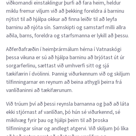
viðkomandi einstaklingur þurfi að fara heim, heldur
miklu fremur viljum við að þekking foreldra á barninu
nýtist til að hjálpa okkur að finna leiðir til að leyfa
barninu að njóta sín. Samskipti og samstarf milli allra
aðila, barns, foreldra og starfsmanna er lykill að þessu.
Aðferðafræðin í heimþrármálum hérna í Vatnaskógi
þessa vikuna er sú að hjálpa barninu að brjótast út úr
sorgarferlinu, sættast við umhverfi sitt og sjá
tækifærin í dvölinni. Þannig viðurkennum við og skiljum
tilfinningarnar en reynum að beina athygli þeirra frá
vanlíðaninni að tækifærunum.
Við trúum því að þessi reynsla barnanna og það að láta
ekki stjórnast af vanlíðan, þó hún sé viðurkennd, sé
mikilvæg fyrir þau og hjálpi þeim til að þroska
tilfinningar sínar og andlegt atgervi. Við skiljum þó líka