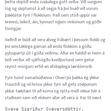
þetta skiptið enda svakalega gott veður. Við sungum
lög og skiptumst á að segja frá því hvað við vorum
þakklátar fyrir í flokknum. Það sem stóð uppúr var
brennó, leikrit, áin, kynnast nýjum vinkonum og góðir
foringjar.
Veðrið er búið að vera alveg frábært í þessum flokki og
því einstaklega gaman að enda flokkinn á góðu
pylsupartýi úti í góða veðrinu. Áður en haldið er heim á
leið verður að sjálfsögðu kveðjustund sem getur
reynst mörgum erfið en afskaplega lærdómsrík.
Fyrir hönd sumarbúðanna í Ölveri þá þakka ég ykkur
traustið og vil hrósa ykkur fyrir að gefa stelpunum
ykkar tækifæri til að koma og njóta með okkur hér á
staðnum sem við elskum allar að vera á. Þar til næst.
Svava Sigríður Svavarsdóttir, 