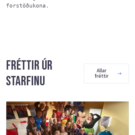
forstöðukona. 
Fréttir úr
Allar
fréttir
starfinu