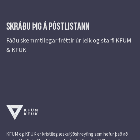
Skráðu þig á Póstlistann
Fáðu skemmtilegar fréttir úr leik og starfi KFUM
& KFUK
KFUM og KFUK er kristileg æskulýðshreyfing sem hefur það að