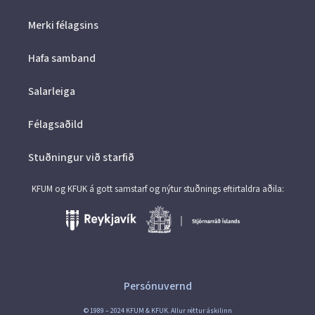
Merki félagsins
Hafa samband
Salarleiga
Félagsaðild
Stuðningur við starfið
KFUM og KFUK á gott samstarf og nýtur stuðnings eftirtaldra aðila:
Persónuvernd
© 1989 – 2024 KFUM & KFUK. Allur réttur áskilinn