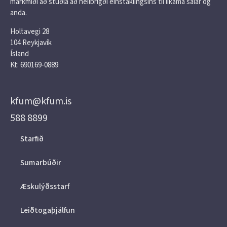
markmiði að stuðla að heilbrigði einstaklingsins til líkama sálar og
anda.
Holtavegi 28
104 Reykjavík
Ísland
Kt: 690169-0889
kfum@kfum.is
588 8899
Starfið
Sumarbúðir
Æskulýðsstarf
Leiðtogaþjálfun