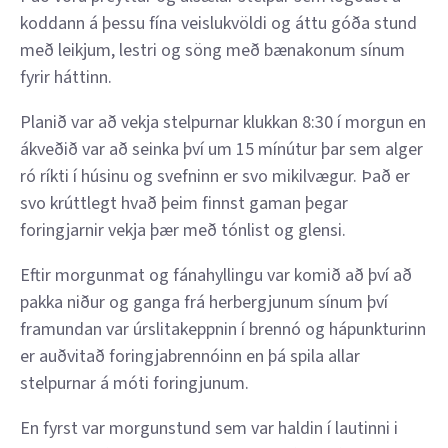
koddann á þessu fína veislukvöldi og áttu góða stund
með leikjum, lestri og söng með bænakonum sínum
fyrir háttinn.
Planið var að vekja stelpurnar klukkan 8:30 í morgun en
ákveðið var að seinka því um 15 mínútur þar sem alger
ró ríkti í húsinu og svefninn er svo mikilvægur. Það er
svo krúttlegt hvað þeim finnst gaman þegar
foringjarnir vekja þær með tónlist og glensi.
Eftir morgunmat og fánahyllingu var komið að því að
pakka niður og ganga frá herbergjunum sínum því
framundan var úrslitakeppnin í brennó og hápunkturinn
er auðvitað foringjabrennóinn en þá spila allar
stelpurnar á móti foringjunum.
En fyrst var morgunstund sem var haldin í lautinni i