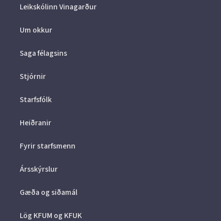
Leikskólinn Vinagarður
Um okkur
Saga félagsins
Stjórnir
Starfsfólk
Heiðranir
Fyrir starfsmenn
Ársskýrslur
Gæða og siðamál
Lög KFUM og KFUK