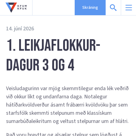
Skráning
14. júní 2026
1. Leikjaflokkur-
Dagur 3 og 4
Veisludagurinn var mjög skemmtilegur enda lék veðrið
við okkur líkt og undanfarna daga. Notalegur
hátíðarkvöldverður ásamt frábærri kvöldvöku þar sem
starfsfólk skemmti stelpunum með klassískum
sumarbúðaleikritum og veltust stelpurnar um af hlátri.
Það voru þreyttar og alsælar stelpur sem lögðust á