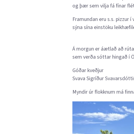
og þær sem vilja fá fínar flét
Framundan eru s.s. pizzur í
sýna sína einstöku leikhæfile
Á morgun er áætlað að rúta
sem verða sóttar hingað í Öl
Góðar kveðjur
Svava Sigríður Svavarsdótti
Myndir úr flokknum má finn