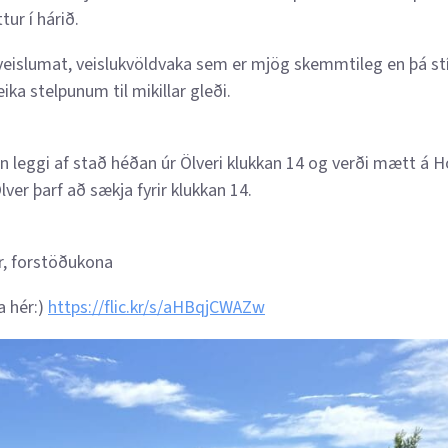
tur í hárið.
 veislumat, veislukvöldvaka sem er mjög skemmtileg en þá stí
ika stelpunum til mikillar gleði.
n leggi af stað héðan úr Ölveri klukkan 14 og verði mætt á 
ver þarf að sækja fyrir klukkan 14.
r, forstöðukona
a hér:)
https://flic.kr/s/aHBqjCWAZw