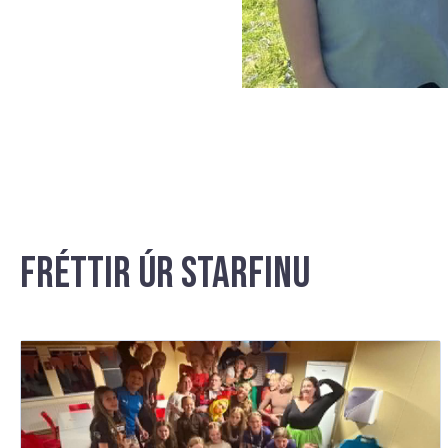
Fréttir úr starfinu