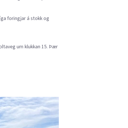
ga foringjar á stokk og
Holtaveg um klukkan 15. Þær