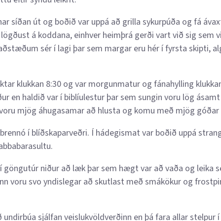
nar síðan út og boðið var uppá að grilla sykurpúða og fá ávax
 lögðust á koddana, einhver heimþrá gerði vart við sig sem 
 aðstæðum sér í lagi þar sem margar eru hér í fyrsta skipti, a
ktar klukkan 8:30 og var morgunmatur og fánahylling klukkan
ur en haldið var í biblíulestur þar sem sungin voru lög ásamt
 voru mjög áhugasamar að hlusta og komu með mjög góðar s
ð í brennó í blíðskaparveðri. Í hádegismat var boðið uppá str
rabbabarasultu.
 í göngutúr niður að læk þar sem hægt var að vaða og leika 
n voru svo yndislegar að skutlast með smákökur og frostpinn
ð undirbúa sjálfan veislukvöldverðinn en þá fara allar stelpur 