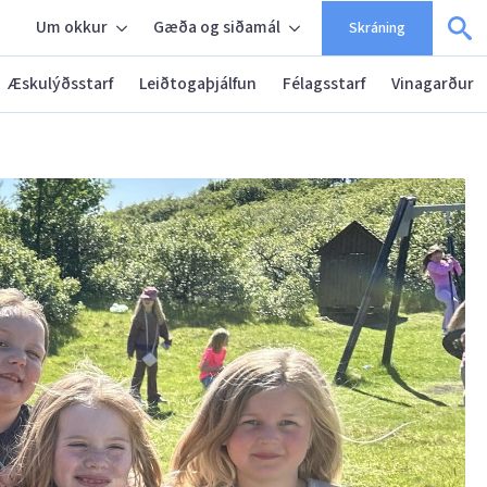
Um okkur
Gæða og siðamál
Skráning
Æskulýðsstarf
Leiðtogaþjálfun
Félagsstarf
Vinagarður