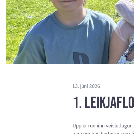
13. júní 2026
1. Leikjafl
Upp er runninn veisludagur.
þar sem þau herbergi sem átt