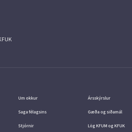
 KFUK
Um okkur
Ársskýrslur
Saga félagsins
Gæða og siðamál
Stjórnir
Lög KFUM og KFUK