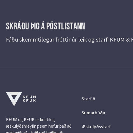
Skráðu þig á Póstlistann
Fáðu skemmtilegar fréttir úr leik og starfi KFUM &
Starfið
Sumarbúðir
KFUM og KFUK er kristileg
æskulýðshreyfing sem hefur það að
Æskulýðsstarf
markmiði að stuðla að heilbrigði