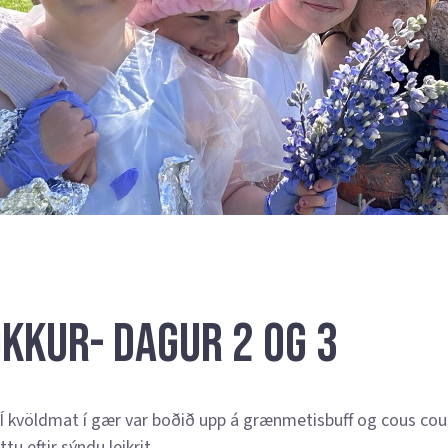
okkur- Dagur 2 og 3
 Í kvöldmat í gær var boðið upp á grænmetisbuff og cous cou
u eftir sýndu leikrit.