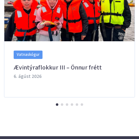
Vatnaskógur
Ævintýraflokkur III – Önnur frétt
6. ágúst 2026