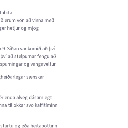
tabita.
við erum vön að vinna með
lger hetjur og mjög
 9. Síðan var komið að því
 því að stelpurnar fengu að
purningar og vangaveltur.
angheiðarlegar sænskar
sér enda alveg dásamlegt
a til okkar svo kaffitíminn
í sturtu og eða heitapottinn