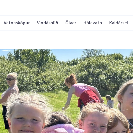
Vatnaskógur
Vindáshlíð
Ölver
Hólavatn
Kaldársel