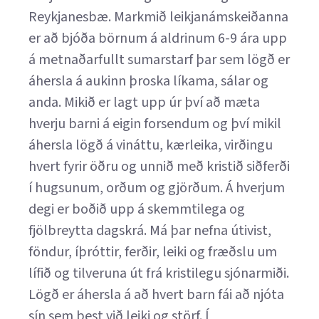
Reykjanesbæ. Markmið leikjanámskeiðanna
er að bjóða börnum á aldrinum 6-9 ára upp
á metnaðarfullt sumarstarf þar sem lögð er
áhersla á aukinn þroska líkama, sálar og
anda. Mikið er lagt upp úr því að mæta
hverju barni á eigin forsendum og því mikil
áhersla lögð á vináttu, kærleika, virðingu
hvert fyrir öðru og unnið með kristið siðferði
í hugsunum, orðum og gjörðum. Á hverjum
degi er boðið upp á skemmtilega og
fjölbreytta dagskrá. Má þar nefna útivist,
föndur, íþróttir, ferðir, leiki og fræðslu um
lífið og tilveruna út frá kristilegu sjónarmiði.
Lögð er áhersla á að hvert barn fái að njóta
sín sem best við leiki og störf. Í