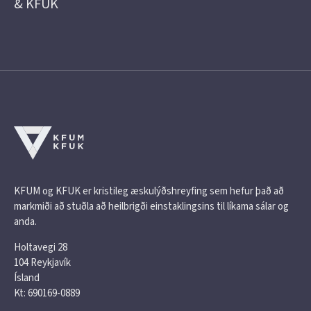
& KFUK
KFUM og KFUK er kristileg æskulýðshreyfing sem hefur það að
markmiði að stuðla að heilbrigði einstaklingsins til líkama sálar og
anda.
Holtavegi 28
104 Reykjavík
Ísland
Kt: 690169-0889