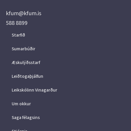
kfum@kfum.is
588 8899
Starfið
Sumarbúðir
Æskulýðsstarf
Leiðtogaþjálfun
Leikskólinn Vinagarður
Um okkur
Saga félagsins