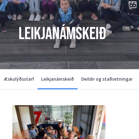
Leikjanámskeið
Æskulýðsstarf
Leikjanámskeið
Deildir og staðsetningar