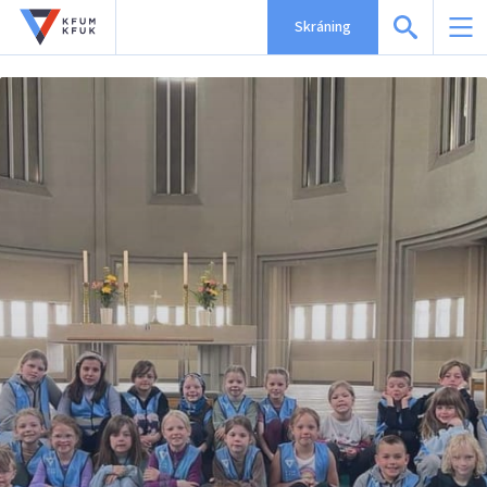
Skráning