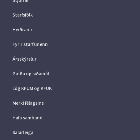
Stjórnir
Starfsfólk
Heiðranir
Fyrir starfsmenn
Ársskýrslur
Gæða og siðamál
Lög KFUM og KFUK
Merki félagsins
Hafa samband
Salarleiga