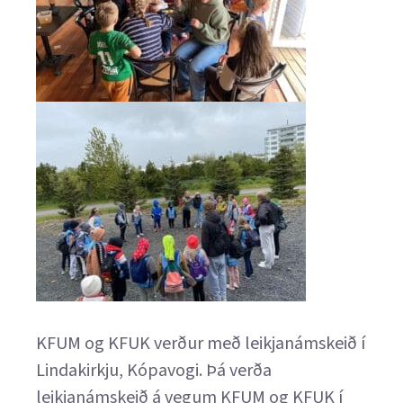
KFUM og KFUK verður með leikjanámskeið í
Lindakirkju, Kópavogi. Þá verða
leikjanámskeið á vegum KFUM og KFUK í