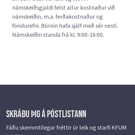
námskeiðsgjaldi felst allur kostnaður við
námskeiðin, m.a. ferðakostnaður og
föndurefni. Börnin hafa sjálf með sér nesti.
Námskeiðin standa frá kl. 9:00-16:00.
Skráðu þig á Póstlistann
Fáðu skemmtilegar fréttir úr leik og starfi KFUM