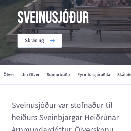
Sveinusjóður
Skráning
Ölver
Um Ölver
Sumarbúðir
Fyrir forsjáraðila
Skálal
Sveinusjóður var stofnaður til
heiðurs Sveinbjargar Heiðrúnar
Arnmundardóttur, Ölverskonu.