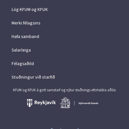
Lög KFUM og KFUK
Merki félagsins
Hafa samband
Salarleiga
Félagsaðild
Stuðningur við starfið
KFUM og KFUK á gott samstarf og nýtur stuðnings eftirtaldra aðila: