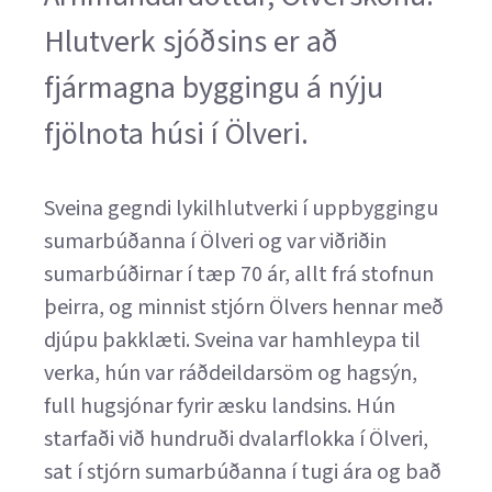
Hlutverk sjóðsins er að
fjármagna byggingu á nýju
fjölnota húsi í Ölveri.
Sveina gegndi lykilhlutverki í uppbyggingu
sumarbúðanna í Ölveri og var viðriðin
sumarbúðirnar í tæp 70 ár, allt frá stofnun
þeirra, og minnist stjórn Ölvers hennar með
djúpu þakklæti. Sveina var hamhleypa til
verka, hún var ráðdeildarsöm og hagsýn,
full hugsjónar fyrir æsku landsins. Hún
starfaði við hundruði dvalarflokka í Ölveri,
sat í stjórn sumarbúðanna í tugi ára og bað