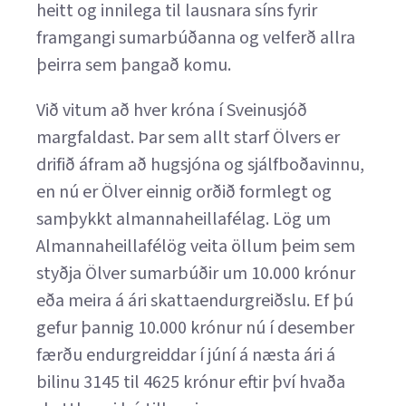
heitt og innilega til lausnara síns fyrir
framgangi sumarbúðanna og velferð allra
þeirra sem þangað komu.
Við vitum að hver króna í Sveinusjóð
margfaldast. Þar sem allt starf Ölvers er
drifið áfram að hugsjóna og sjálfboðavinnu,
en nú er Ölver einnig orðið formlegt og
samþykkt almannaheillafélag. Lög um
Almannaheillafélög veita öllum þeim sem
styðja Ölver sumarbúðir um 10.000 krónur
eða meira á ári skattaendurgreiðslu. Ef þú
gefur þannig 10.000 krónur nú í desember
færðu endurgreiddar í júní á næsta ári á
bilinu 3145 til 4625 krónur eftir því hvaða