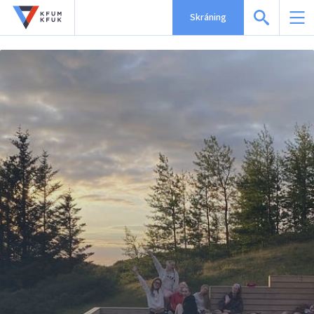
Skráning