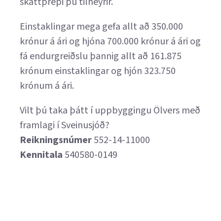
skattþrepi þú tilheyrir.
Einstaklingar mega gefa allt að 350.000
krónur á ári og hjóna 700.000 krónur á ári og
fá endurgreiðslu þannig allt að 161.875
krónum einstaklingar og hjón 323.750
krónum á ári.
Vilt þú taka þátt í uppbyggingu Ölvers með
framlagi í Sveinusjóð?
Reikningsnúmer
552-14-11000
Kennitala
540580-0149