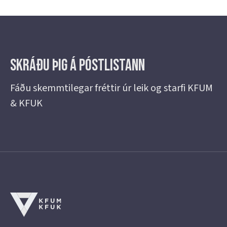
Skráðu þig á Póstlistann
Fáðu skemmtilegar fréttir úr leik og starfi KFUM
& KFUK