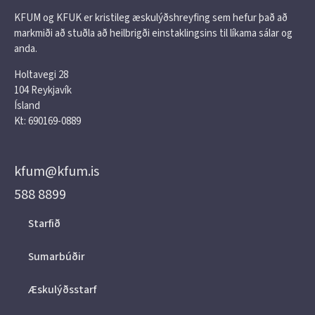
KFUM og KFUK er kristileg æskulýðshreyfing sem hefur það að
markmiði að stuðla að heilbrigði einstaklingsins til líkama sálar og
anda.
Holtavegi 28
104 Reykjavík
Ísland
Kt: 690169-0889
kfum@kfum.is
588 8899
Starfið
Sumarbúðir
Æskulýðsstarf