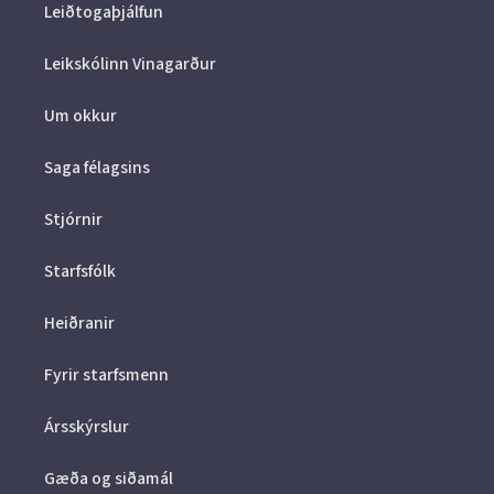
Leiðtogaþjálfun
Leikskólinn Vinagarður
Um okkur
Saga félagsins
Stjórnir
Starfsfólk
Heiðranir
Fyrir starfsmenn
Ársskýrslur
Gæða og siðamál