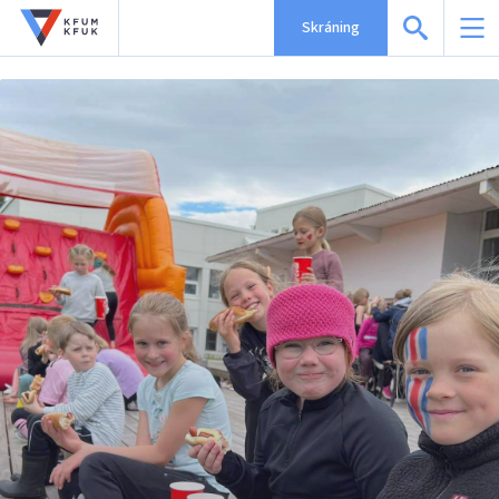
Skráning