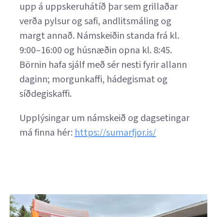
upp á uppskeruhátíð þar sem grillaðar
verða pylsur og safi, andlitsmáling og
margt annað. Námskeiðin standa frá kl.
9:00–16:00 og húsnæðin opna kl. 8:45.
Börnin hafa sjálf með sér nesti fyrir allann
daginn; morgunkaffi, hádegismat og
síðdegiskaffi.
Upplýsingar um námskeið og dagsetingar
má finna hér:
https://sumarfjor.is/