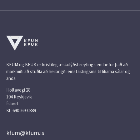
KFUM og KFUK er kristileg æskulýðshreyfing sem hefur það að
markmiði að stuðla að heilbrigði einstaklingsins til líkama sálar og
anda.
Holtavegi 28
104 Reykjavík
Ísland
Kt: 690169-0889
kfum@kfum.is