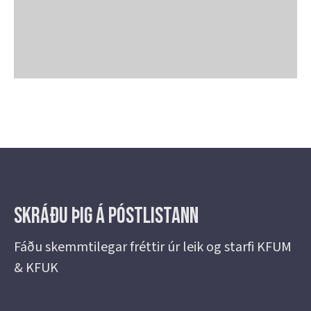
Skráðu þig á Póstlistann
Fáðu skemmtilegar fréttir úr leik og starfi KFUM
& KFUK