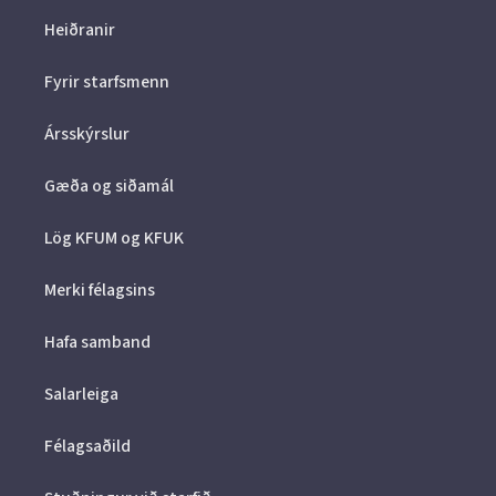
Heiðranir
Fyrir starfsmenn
Ársskýrslur
Gæða og siðamál
Lög KFUM og KFUK
Merki félagsins
Hafa samband
Salarleiga
Félagsaðild