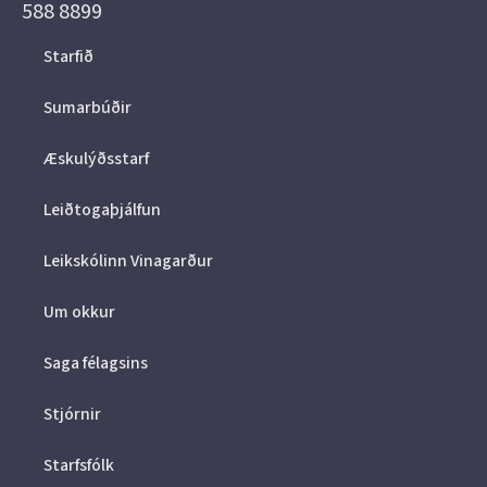
588 8899
Starfið
Sumarbúðir
Æskulýðsstarf
Leiðtogaþjálfun
Leikskólinn Vinagarður
Um okkur
Saga félagsins
Stjórnir
Starfsfólk