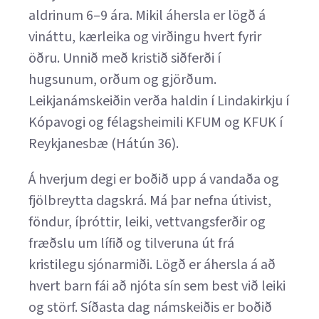
aldrinum 6–9 ára. Mikil áhersla er lögð á
vináttu, kærleika og virðingu hvert fyrir
öðru. Unnið með kristið siðferði í
hugsunum, orðum og gjörðum.
Leikjanámskeiðin verða haldin í Lindakirkju í
Kópavogi og félagsheimili KFUM og KFUK í
Reykjanesbæ (Hátún 36).
Á hverjum degi er boðið upp á vandaða og
fjölbreytta dagskrá. Má þar nefna útivist,
föndur, íþróttir, leiki, vettvangsferðir og
fræðslu um lífið og tilveruna út frá
kristilegu sjónarmiði. Lögð er áhersla á að
hvert barn fái að njóta sín sem best við leiki
og störf. Síðasta dag námskeiðis er boðið