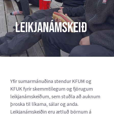
LEIKJANÁMSKEIÐ
Yfir sumarmánuðina stendur KFUM og
KFUK fyrir skemmtilegum og fjörugum
leikjanámskeiðum, sem stuðla að auknum
þroska til líkama, sálar og anda.
Leikjanámskeiðin eru ætluð börnum á